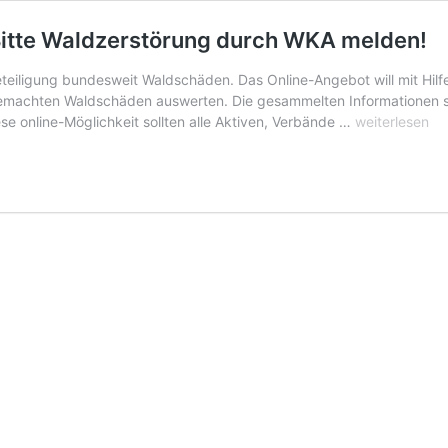
Bitte Waldzerstörung durch WKA melden!
teiligung bundesweit Waldschäden. Das Online-Angebot will mit Hilf
machten Waldschäden auswerten. Die gesammelten Informationen ste
Online-
se online-Möglichkeit sollten alle Aktiven, Verbände …
weiterlesen
Radar
gegen
Waldzerstöru
–
Bitte
Waldzerstöru
durch
WKA
melden!