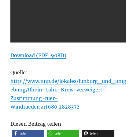
Download (PDF, 90KB)
Quelle:
http://www.nnp.de/lokales/limburg_und_umg
ebung/Rhein-Lahn-Kreis-verweigert-
Zustimmung-fuer-
Windraeder;art680,2828372
Diesen Beitrag teilen
teilen
teilen
teilen