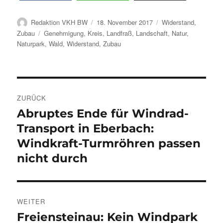
Autor
Veröffentlicht
Kategorien
Redaktion VKH BW
18. November 2017
Widerstand
,
am
Schlagwörter
Zubau
Genehmigung
,
Kreis
,
Landfraß
,
Landschaft
,
Natur
,
Naturpark
,
Wald
,
Widerstand
,
Zubau
Beitragsnavigation
ZURÜCK
Abruptes Ende für Windrad-
Vorheriger
Beitrag:
Transport in Eberbach:
Windkraft-Turmröhren passen
nicht durch
WEITER
Freiensteinau: Kein Windpark
Nächster