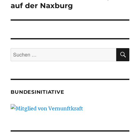
Beitrag:
auf der Naxburg
SU
Suche
nach:
BUNDESINITIATIVE