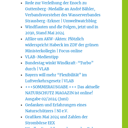
Rede zur Verleihung der Enoch zu
Guttenberg-Medaille an André Bähler,
Verbandsvorsteher des Wasserverbandes
Strausberg-Erkner | Umweltwatchblog
Windflauten und die Folgen, jetzt und in
2030, Stand Mai 2024
Affäre um AKW-Akten: Plötzlich
widerspricht Habeck im ZDF der grünen
Ministerkollegin | Focus online
VLAB-Medientipp
Bundestag winkt Windkraft-“Turbo”
durch | VLAB
Bayern will mehr “Flexibilität” im
Luftverkehrsgesetz | VLAB
+++SOMMERAUSGABE +++ Das aktuelle
NATURSCHUTZ MAGAZIN ist online!
Ausgabe 02/2024 (Juni)
Gedanken und Erfahrungen eines
Naturschützers | NI e.V.
Grafiken Mai 2024 und Zahlen der
Strombörse EEX