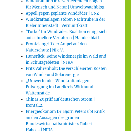
Windkraft und ihre verheerenden Folgen
für Mensch und Natur | Umweltwatchblog
Appell gegen geplante Windräder | GNZ
Windkraftanlagen stören Nachtruhe in der
Kieler Innenstadt | Vernunftkraft
‘Turbo’ für Windräder: Koalition einigt sich
auf schnellere Verfahren | Handelsblatt
Frontalangriff der Ampel auf den
Naturschutz | NI e.V.
Hunsrück: Keine Windenergie im Wald und
in Schutzgebieten | NI e.V.
Fritz Vahrenholt: Die verschleierten Kosten
von Wind -und Solarenergie
„Umwerfende“ Windkraftanlagen-
Entsorgung im Landkreis Wittmund |
Wattenrat.de
Chinas Zugriff auf deutschen Strom |
frontal21
Energieökonom Dr. Björn Peters übt Kritik
an den Aussagen des grünen
Bundeswirtschaftsministers Robert
Habeck | NIUS