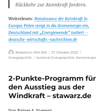
Rückkehr zur Atomkraft fordern.
Weiterlesen:
Renaissance der Kernkraft in
Europa: Polen steigt in die Atomenergie ein,
Deutschland mit „Energiewende“ isoliert –
deutsche-wirtschafts-nachrichten.de
Autor
Veröffentlicht
Kategorien
Redaktion VKH BW
27. Oktober 2020
am
Schlagwörter
Energiepolitik
Ausland
,
Energiepolitik
,
Kernenergie
2-Punkte-Programm für
den Ausstieg aus der
Windkraft – stawarz.de
Von Rainer A. Stawarz