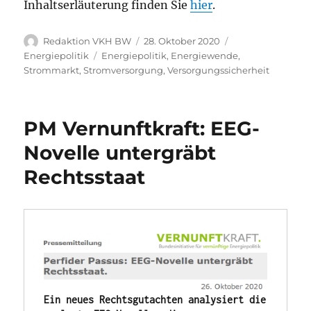
Inhaltserläuterung finden Sie
hier
.
Autor
Veröffentlicht
Kategorien
Redaktion VKH BW
28. Oktober 2020
am
Schlagwörter
Energiepolitik
Energiepolitik
,
Energiewende
,
Strommarkt
,
Stromversorgung
,
Versorgungssicherheit
PM Vernunftkraft: EEG-
Novelle untergräbt
Rechtsstaat
Ein neues Rechtsgutachten analysiert die 