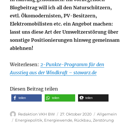
Blogbeitrag will ich all den Naturschützern,
evtl. Ökomodernisten, PV-Besitzern,
Elektromobilisten etc. ein Angebot machen:
lasst uns diese Art der Umweltzerstörung über
sonstige Positionierungen hinweg gemeinsam
ablehnen!
Weiterlesen:
2-Punkte-Programm für den
Ausstieg aus der Windkraft – stawarz.de
Diesen Beitrag teilen
teilen
teilen
teilen
Autor
Veröffentlicht
Kategorien
Redaktion VKH BW
27. Oktober 2020
Allgemein
am
Schlagwörter
Energiepolitik
,
Energiewende
,
Rückbau
,
Zerstörung