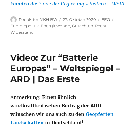
könnten die Pläne der Regierung scheitern – WELT
Autor
Veröffentlicht
Kategorien
Schlagwör
Redaktion VKH BW
27. Oktober 2020
EEG
am
Energiepolitik
,
Energiewende
,
Gutachten
,
Recht
,
Widerstand
Video: Zur “Batterie
Europas” – Weltspiegel –
ARD | Das Erste
Anmerkung:
Einen ähnlich
windkraftkritischen Beitrag der ARD
wünschen wir uns auch zu den
Geopferten
Landschaften
in Deutschland!