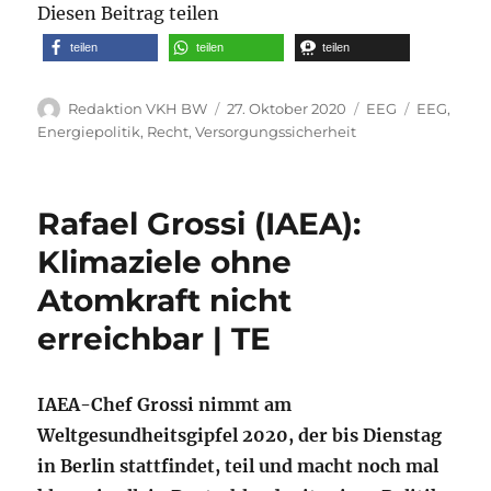
Diesen Beitrag teilen
teilen
teilen
teilen
Autor
Veröffentlicht
Kategorien
Schlagwör
Redaktion VKH BW
27. Oktober 2020
EEG
EEG
,
am
Energiepolitik
,
Recht
,
Versorgungssicherheit
Rafael Grossi (IAEA):
Klimaziele ohne
Atomkraft nicht
erreichbar | TE
IAEA-Chef Grossi nimmt am
Weltgesundheitsgipfel 2020, der bis Dienstag
in Berlin stattfindet, teil und macht noch mal