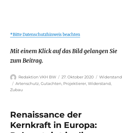
*Bitte Datenschutzhinweis beachten
Mit einem Klick auf das Bild gelangen Sie
zum Beitrag.
Autor
Veröffentlicht
Kategorien
Redaktion VKH BW
27. Oktober 2020
Widerstand
am
Schlagwörter
Artenschutz
,
Gutachten
,
Projektierer
,
Widerstand
,
Zubau
Renaissance der
Kernkraft in Europa: