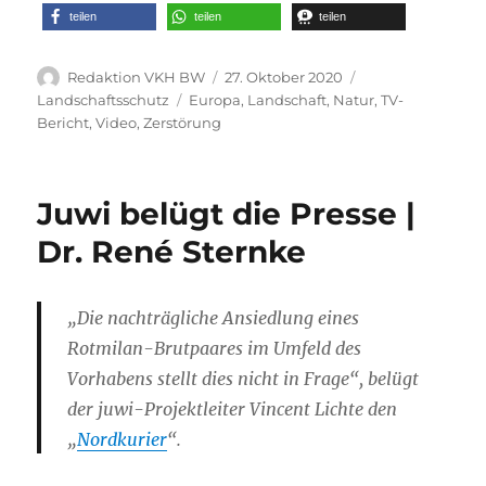
teilen
teilen
teilen
Autor
Veröffentlicht
Kategorien
Redaktion VKH BW
27. Oktober 2020
am
Schlagwörter
Landschaftsschutz
Europa
,
Landschaft
,
Natur
,
TV-
Bericht
,
Video
,
Zerstörung
Juwi belügt die Presse |
Dr. René Sternke
„Die nachträgliche Ansiedlung eines
Rotmilan-Brutpaares im Umfeld des
Vorhabens stellt dies nicht in Frage“, belügt
der juwi-Projektleiter Vincent Lichte den
„
Nordkurier
“.