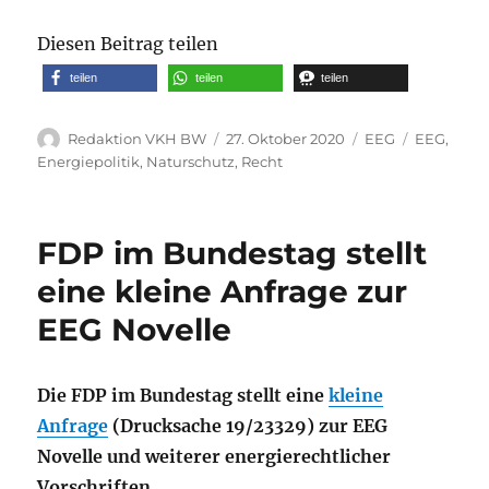
Diesen Beitrag teilen
teilen
teilen
teilen
Autor
Veröffentlicht
Kategorien
Schlagwör
Redaktion VKH BW
27. Oktober 2020
EEG
EEG
,
am
Energiepolitik
,
Naturschutz
,
Recht
FDP im Bundestag stellt
eine kleine Anfrage zur
EEG Novelle
Die FDP im Bundestag stellt eine
kleine
Anfrage
(Drucksache 19/23329) zur EEG
Novelle und weiterer energierechtlicher
Vorschriften.