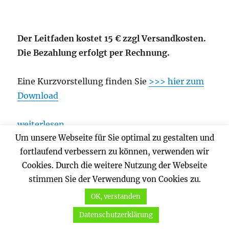
Der Leitfaden kostet 15 € zzgl Versandkosten.
Die Bezahlung erfolgt per Rechnung.
Eine Kurzvorstellung finden Sie
>>> hier zum
Download
„Buchtipp: Ökologische Nachverdichtung – Gestal
weiterlesen
Um unsere Webseite für Sie optimal zu gestalten und
fortlaufend verbessern zu können, verwenden wir
Diesen Beitrag teilen
Cookies. Durch die weitere Nutzung der Webseite
teilen
teilen
teilen
stimmen Sie der Verwendung von Cookies zu.
OK, verstanden
Autor
Veröffentlicht
Kategorien
Schlagw
Redaktion VKH BW
24. Oktober 2020
Recht
am
Buchtipp
,
Natur
,
Recht
Datenschutzerklärung