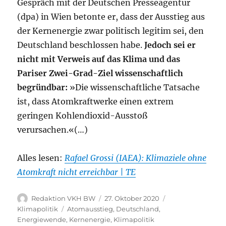
Gespräch mit der Deutschen Presseagentur
(dpa) in Wien betonte er, dass der Ausstieg aus
der Kernenergie zwar politisch legitim sei, den
Deutschland beschlossen habe.
Jedoch sei er
nicht mit Verweis auf das Klima und das
Pariser Zwei-Grad-Ziel wissenschaftlich
begründbar:
»Die wissenschaftliche Tatsache
ist, dass Atomkraftwerke einen extrem
geringen Kohlendioxid-Ausstoß
verursachen.«(…)
Alles lesen:
Rafael Grossi (IAEA): Klimaziele ohne
Atomkraft nicht erreichbar | TE
Autor
Veröffentlicht
Kategorien
Redaktion VKH BW
27. Oktober 2020
am
Schlagwörter
Klimapolitik
Atomausstieg
,
Deutschland
,
Energiewende
,
Kernenergie
,
Klimapolitik