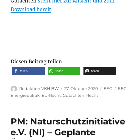
Gutachten
steht hier zur Ansicht und zum
Download bereit
.
Diesen Beitrag teilen
teilen
teilen
teilen
Autor
Veröffentlicht
Kategorien
Schlagwör
Redaktion VKH BW
27. Oktober 2020
EEG
EEG
,
am
Energiepolitik
,
EU-Recht
,
Gutachten
,
Recht
PM: Naturschutzinitiative
e.V. (NI) – Geplante