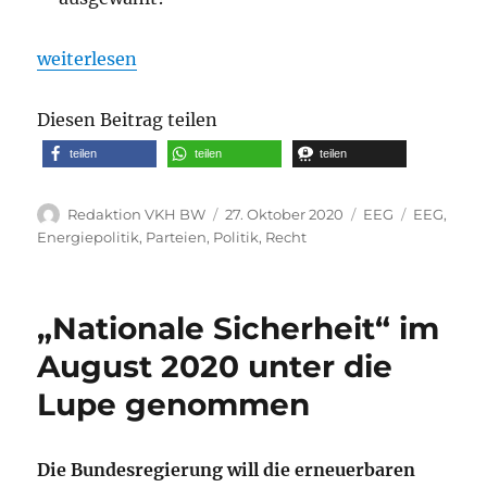
„FDP im Bundestag stellt eine kleine Anfrage zur E
weiterlesen
Diesen Beitrag teilen
teilen
teilen
teilen
Autor
Veröffentlicht
Kategorien
Schlagwör
Redaktion VKH BW
27. Oktober 2020
EEG
EEG
,
am
Energiepolitik
,
Parteien
,
Politik
,
Recht
„Nationale Sicherheit“ im
August 2020 unter die
Lupe genommen
Die Bundesregierung will die erneuerbaren