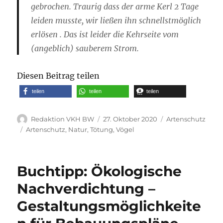
gebrochen. Traurig dass der arme Kerl 2 Tage
leiden musste, wir ließen ihn schnellstmöglich
erlösen . Das ist leider die Kehrseite vom
(angeblich) sauberem Strom.
Diesen Beitrag teilen
teilen
teilen
teilen
Autor
Veröffentlicht
Kategorien
Redaktion VKH BW
27. Oktober 2020
Artenschutz
am
Schlagwörter
Artenschutz
,
Natur
,
Tötung
,
Vögel
Buchtipp: Ökologische
Nachverdichtung –
Gestaltungsmöglichkeite