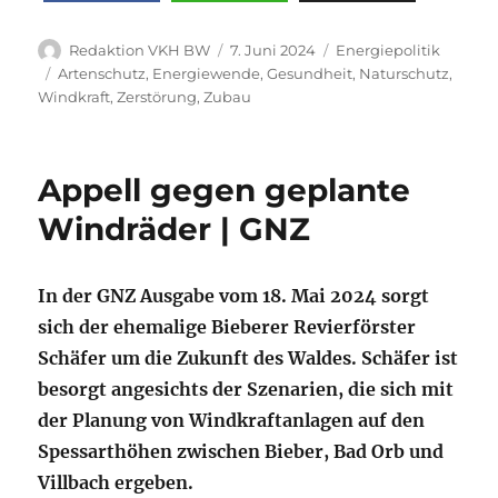
Autor
Veröffentlicht
Kategorien
Redaktion VKH BW
7. Juni 2024
Energiepolitik
am
Schlagwörter
Artenschutz
,
Energiewende
,
Gesundheit
,
Naturschutz
,
Windkraft
,
Zerstörung
,
Zubau
Appell gegen geplante
Windräder | GNZ
In der GNZ Ausgabe vom 18. Mai 2024 sorgt
sich der ehemalige Bieberer Revierförster
Schäfer um die Zukunft des Waldes. Schäfer ist
besorgt angesichts der Szenarien, die sich mit
der Planung von Windkraftanlagen auf den
Spessarthöhen zwischen Bieber, Bad Orb und
Villbach ergeben.