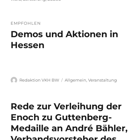
EMPFOHLEN
Demos und Aktionen in
Hessen
Autor
Kategorien
Redaktion VKH BW
Allgemein
,
Veranstaltung
Rede zur Verleihung der
Enoch zu Guttenberg-
Medaille an André Bähler,
Verbandsvorsteher des