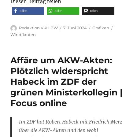
Diesen Beitrag teilen
teilen
teilen
teilen
Autor
Veröffentlicht
Kategorien
Schlagwört
Redaktion VKH BW
7. Juni 2024
Grafiken
am
Windflauten
Affäre um AKW-Akten:
Plötzlich widerspricht
Habeck im ZDF der
grünen Ministerkollegin |
Focus online
Im ZDF hat Robert Habeck mit Friedrich Merz
über die AKW-Akten und den wohl