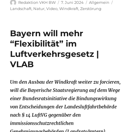
Autor
Veröffentlicht
Kategorien
Schlagwö
Redaktion VKH BW
7. Juni 2024
Allgemein
am
Landschaft
,
Natur
,
Video
,
Windkraft
,
Zerstörung
Bayern will mehr
“Flexibilität” im
Luftverkehrsgesetz |
VLAB
Um den Ausbau der Windkraft weiter zu forcieren,
will die Bayerische Staatsregierung auf dem Wege
einer Bundesratsinitiative die Bindungswirkung
von Entscheidungen der Landesluftfahrtbehörde
nach § 14 LuftVG gegenüber den
immissionsschutzrechtlichen
Genehmigungsbehörden (Landratsämtern)