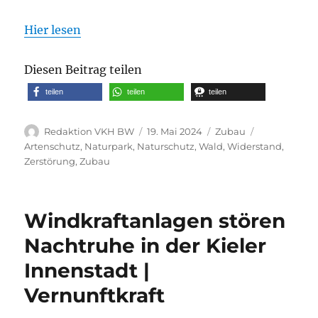
Hier lesen
Diesen Beitrag teilen
teilen
teilen
teilen
Autor
Veröffentlicht
Kategorien
Schlagwörte
Redaktion VKH BW
19. Mai 2024
Zubau
am
Artenschutz
,
Naturpark
,
Naturschutz
,
Wald
,
Widerstand
,
Zerstörung
,
Zubau
Windkraftanlagen stören
Nachtruhe in der Kieler
Innenstadt |
Vernunftkraft