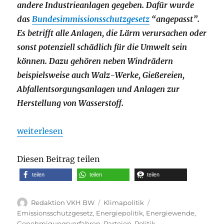
andere Industrieanlagen gegeben. Dafür wurde
das
Bundesimmissionsschutzgesetz
“angepasst”.
Es betrifft alle Anlagen, die Lärm verursachen oder
sonst potenziell schädlich für die Umwelt sein
können. Dazu gehören neben Windrädern
beispielsweise auch Walz-Werke, Gießereien,
Abfallentsorgungsanlagen und Anlagen zur
Herstellung von Wasserstoff.
„Bundestag winkt Windkraft-“Turbo” durch | VLA
weiterlesen
Diesen Beitrag teilen
teilen
teilen
teilen
Autor
Kategorien
Schlagwörter
Redaktion VKH BW
Klimapolitik
Emissionsschutzgesetz
,
Energiepolitik
,
Energiewende
,
Genehmigungsverfahren
,
Parteien
,
Politik