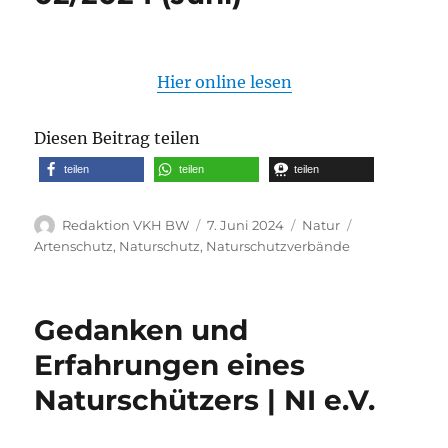
Hier online lesen
Diesen Beitrag teilen
teilen
teilen
teilen
Autor
Veröffentlicht
Kategorien
Schlagwörter
Redaktion VKH BW
7. Juni 2024
Natur
am
Artenschutz
,
Naturschutz
,
Naturschutzverbände
Gedanken und
Erfahrungen eines
Naturschützers | NI e.V.