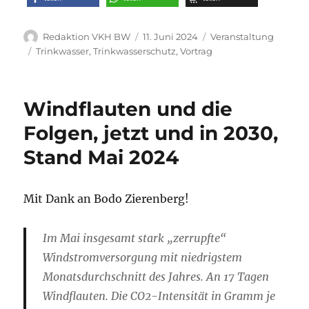
Autor
Veröffentlicht
Kategorien
Redaktion VKH BW
11. Juni 2024
Veranstaltung
am
Schlagwörter
Trinkwasser
,
Trinkwasserschutz
,
Vortrag
Windflauten und die
Folgen, jetzt und in 2030,
Stand Mai 2024
Mit Dank an Bodo Zierenberg!
Im Mai insgesamt stark „zerrupfte“
Windstromversorgung mit niedrigstem
Monatsdurchschnitt des Jahres. An 17 Tagen
Windflauten. Die CO2-Intensität in Gramm je