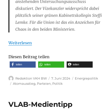
anstehenden Untersuchungsausschuss
diskutiert. Der Vizekanzler widerspricht dabei
plötzlich seiner grünen Kabinettskollegin Steffi
Lemke. Für die Union ist das ein Anzeichen für
Chaos in den beiden Ministerien.
Weiterlesen
Diesen Beitrag teilen
teilen
teilen
teilen
Autor
Veröffentlicht
Kategorien
Redaktion VKH BW
7. Juni 2024
Energiepolitik
am
Schlagwörter
Atomausstieg
,
Parteien
,
Politik
VLAB-Medientipp