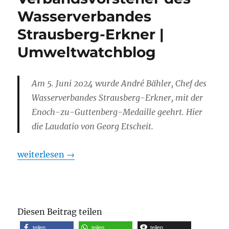
Wasserverbandes
Strausberg-Erkner |
Umweltwatchblog
Am 5. Juni 2024 wurde André Bähler, Chef des
Wasserverbandes Strausberg-Erkner, mit der
Enoch-zu-Guttenberg-Medaille geehrt. Hier
die Laudatio von Georg Etscheit.
Rede zur Verleihung der Enoch zu Guttenberg-Meda
weiterlesen
→
Diesen Beitrag teilen
teilen
teilen
teilen