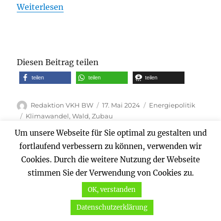
Weiterlesen
Diesen Beitrag teilen
teilen
teilen
teilen
Autor
Veröffentlicht
Kategorien
Redaktion VKH BW
17. Mai 2024
Energiepolitik
am
Schlagwörter
Klimawandel
,
Wald
,
Zubau
Um unsere Webseite für Sie optimal zu gestalten und
fortlaufend verbessern zu können, verwenden wir
Seitennummerierung
Cookies. Durch die weitere Nutzung der Webseite
SEITE
1
stimmen Sie der Verwendung von Cookies zu.
NÄC
der
HSTE
OK, verstanden
SEIT
Beiträge
Datenschutzerklärung
E