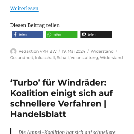
Weiterlesen
Diesen Beitrag teilen
teilen
teilen
teilen
Autor
Veröffentlicht
Kategorien
Schlag
Redaktion VKH BW
19. Mai 2024
Widerstand
am
Gesundheit
,
Infraschall
,
Schall
,
Veranstaltung
,
Widerstand
‘Turbo’ für Windräder:
Koalition einigt sich auf
schnellere Verfahren |
Handelsblatt
Die Ampel-Koalition hat sich auf schnellere