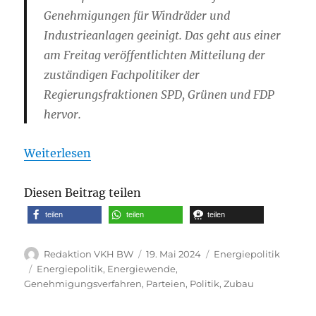
Genehmigungen für Windräder und
Industrieanlagen geeinigt. Das geht aus einer
am Freitag veröffentlichten Mitteilung der
zuständigen Fachpolitiker der
Regierungsfraktionen SPD, Grünen und FDP
hervor.
Weiterlesen
Diesen Beitrag teilen
teilen
teilen
teilen
Autor
Veröffentlicht
Kategorien
Redaktion VKH BW
19. Mai 2024
Energiepolitik
am
Schlagwörter
Energiepolitik
,
Energiewende
,
Genehmigungsverfahren
,
Parteien
,
Politik
,
Zubau