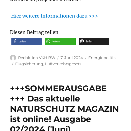
Hier weitere Informationen dazu >>>
Diesen Beitrag teilen
teilen
teilen
teilen
Autor
Veröffentlicht
Kategorien
Redaktion VKH BW
7. Juni 2024
Energiepolitik
am
Schlagwörter
Flugsicherung
,
Luftverkehrsgesetz
+++SOMMERAUSGABE
+++ Das aktuelle
NATURSCHUTZ MAGAZIN
ist online! Ausgabe
02/2024 (Juni)