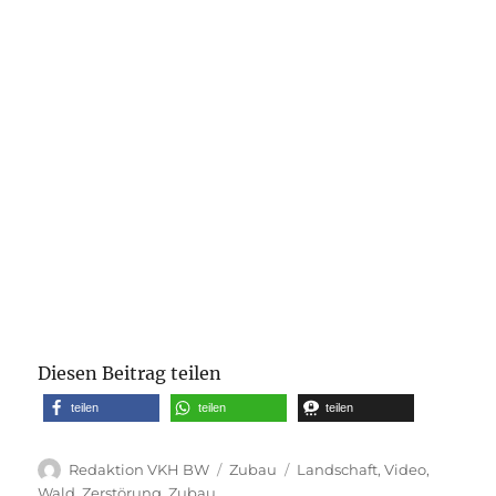
Diesen Beitrag teilen
teilen
teilen
teilen
Autor
Kategorien
Schlagwörter
Redaktion VKH BW
Zubau
Landschaft
,
Video
,
Wald
,
Zerstörung
,
Zubau