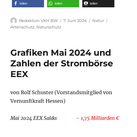
teilen
teilen
teilen
Autor
Veröffentlicht
Kategorien
Schlagwörter
Redaktion VKH BW
7. Juni 2024
Natur
am
Artenschutz
,
Naturschutz
Grafiken Mai 2024 und
Zahlen der Strombörse
EEX
von Rolf Schuster (Vorstandsmitglied von
Vernunftkraft Hessen)
Mai 2024 EEX Saldo:
– 1,75 Milliarden €