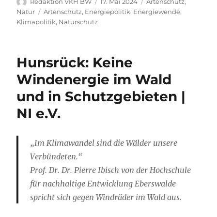
Autor
Veröffentlicht
Kategorien
Redaktion VKH BW
17. Mai 2024
Artenschutz
,
am
Schlagwörter
Natur
Artenschutz
,
Energiepolitik
,
Energiewende
,
Klimapolitik
,
Naturschutz
Hunsrück: Keine
Windenergie im Wald
und in Schutzgebieten |
NI e.V.
„Im Klimawandel sind die Wälder unsere
Verbündeten.“
Prof. Dr. Dr. Pierre Ibisch von der Hochschule
für nachhaltige Entwicklung Eberswalde
spricht sich gegen Windräder im Wald aus.