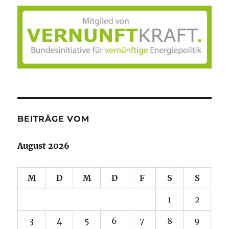
BEITRÄGE VOM
August 2026
M
D
M
D
F
S
S
1
2
3
4
5
6
7
8
9