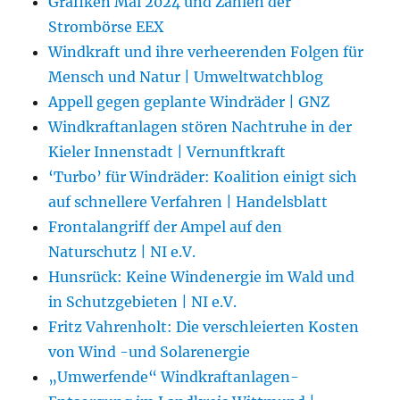
Grafiken Mai 2024 und Zahlen der
Strombörse EEX
Windkraft und ihre verheerenden Folgen für
Mensch und Natur | Umweltwatchblog
Appell gegen geplante Windräder | GNZ
Windkraftanlagen stören Nachtruhe in der
Kieler Innenstadt | Vernunftkraft
‘Turbo’ für Windräder: Koalition einigt sich
auf schnellere Verfahren | Handelsblatt
Frontalangriff der Ampel auf den
Naturschutz | NI e.V.
Hunsrück: Keine Windenergie im Wald und
in Schutzgebieten | NI e.V.
Fritz Vahrenholt: Die verschleierten Kosten
von Wind -und Solarenergie
„Umwerfende“ Windkraftanlagen-