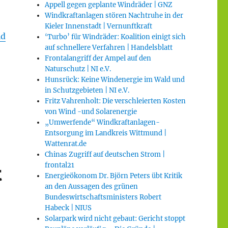
Appell gegen geplante Windräder | GNZ
Windkraftanlagen stören Nachtruhe in der
Kieler Innenstadt | Vernunftkraft
id
‘Turbo’ für Windräder: Koalition einigt sich
auf schnellere Verfahren | Handelsblatt
Frontalangriff der Ampel auf den
Naturschutz | NI e.V.
Hunsrück: Keine Windenergie im Wald und
in Schutzgebieten | NI e.V.
Fritz Vahrenholt: Die verschleierten Kosten
von Wind -und Solarenergie
„Umwerfende“ Windkraftanlagen-
Entsorgung im Landkreis Wittmund |
Wattenrat.de
Chinas Zugriff auf deutschen Strom |
t
frontal21
Energieökonom Dr. Björn Peters übt Kritik
an den Aussagen des grünen
Bundeswirtschaftsministers Robert
Habeck | NIUS
Solarpark wird nicht gebaut: Gericht stoppt