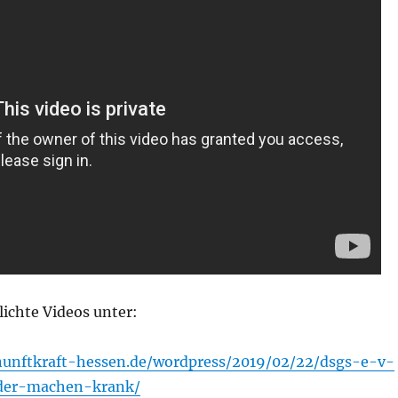
lichte Videos unter:
nunftkraft-hessen.de/wordpress/2019/02/22/dsgs-e-v-
der-machen-krank/