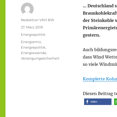
… Deutschland st
Braunkohlekraft
Autor
Redaktion VKH BW
der Steinkohle v
Veröffentlicht
27. März 2019
Primärenergiet
am
Kategorien
Energiepolitik
gestern.
Schlagwörter
Energiemix
,
Energiepolitik
,
Auch bildungsres
Energiewende
,
dass Wind Wetter
Versorgungssicherheit
so viele Windmü
Komplette Kolu
Diesen Beitrag t
teilen