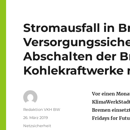
Stromausfall in 
Versorgungssiche
Abschalten der 
Kohlekraftwerke 
Vor einen Monat
KlimaWerkStadt 
Autor
Redaktion VKH BW
Bremen einsetz
Veröffentlicht
26. März 2019
Fridays for Fut
am
Kategorien
Netzsicherheit