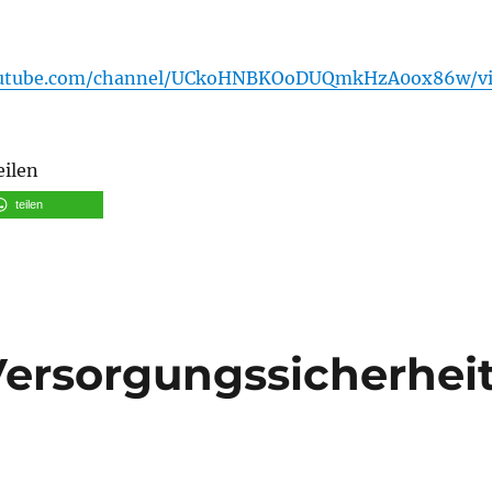
outube.com/channel/UCkoHNBKOoDUQmkHzA0ox86w/v
eilen
teilen
ersorgungssicherhei