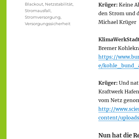
Schlagwörter
Blackout
,
Netzstabilität
,
Krüger:
Keine A
Stromausfall
,
den Strom und d
Stromversorgung
,
Michael Krüger
Versorgungssicherheit
KlimaWerkStad
Bremer Kohlekraf
https://www.bu
e/kohle_bund_a
Krüger:
Und nat
Kraftwerk Hafen
vom Netz genom
http://www.scie
content/upload
Nun hat die Re