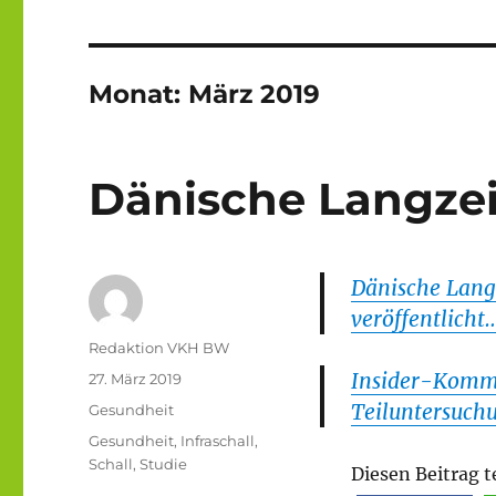
Monat:
März 2019
Dänische Langzeit
Dänische Lang
veröffentlicht
Autor
Redaktion VKH BW
Insider-Komm
Veröffentlicht
27. März 2019
am
Teiluntersuch
Kategorien
Gesundheit
Schlagwörter
Gesundheit
,
Infraschall
,
Schall
,
Studie
Diesen Beitrag t