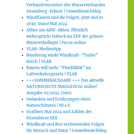
Verbandsvorsteher des Wasserverbandes
Strausberg-Erkner | Umweltwatchblog
Windflauten und die Folgen, jetzt und in
2030, Stand Mai 2024
Affäre um AKW-Akten: Plötzlich
widerspricht Habeck im ZDF der grünen
Ministerkollegin | Focus online
VLAB-Medientipp
Bundestag winkt Windkraft-“Turbo”
durch | VLAB
Bayern will mehr “Flexibilität” im
Luftverkehrsgesetz | VLAB
+++SOMMERAUSGABE +++ Das aktuelle
NATURSCHUTZ MAGAZIN ist online!
Ausgabe 02/2024 (Juni)
Gedanken und Erfahrungen eines
Naturschützers | NI e.V.
Grafiken Mai 2024 und Zahlen der
Strombörse EEX
Windkraft und ihre verheerenden Folgen
für Mensch und Natur | Umweltwatchblog