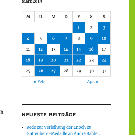
März 2019
M
D
M
D
F
S
S
1
2
3
4
5
6
7
8
9
10
11
12
13
14
15
16
17
18
19
20
21
22
23
24
25
26
27
28
29
30
31
« Feb.
Apr. »
ch
NEUESTE BEITRÄGE
Rede zur Verleihung der Enoch zu
Guttenberg-Medaille an André Bähler,