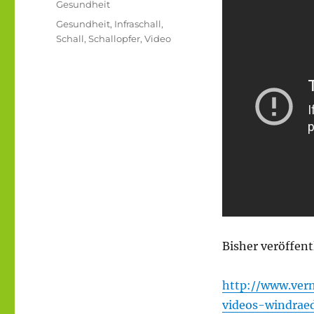
Kategorien
Gesundheit
Schlagwörter
Gesundheit
,
Infraschall
,
Schall
,
Schallopfer
,
Video
Bisher veröffent
http://www.ver
videos-windrae