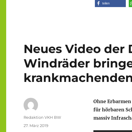
teilen
Neues Video der D
Windräder bring
krankmachenden 
Ohne Erbarmen f
für hörbaren Sc
Autor
Redaktion VKH BW
massiv Infrasch
Veröffentlicht
27. März 2019
am