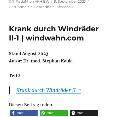
Autor
Veröffentlicht
Kategorien
Redaktion VKH BW
9. September 2023
am
Schlagwörter
Gesundheit
Gesundheit
,
Infraschall
Krank durch Windräder
II-1 | windwahn.com
Stand August 2023
Autor: Dr. med. Stephan Kaula
Teil 2
Krank durch Windräder II-1
Diesen Beitrag teilen
teilen
teilen
teilen