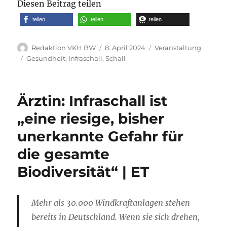
Diesen Beitrag teilen
teilen
teilen
teilen
Autor
Veröffentlicht
Kategorien
Redaktion VKH BW
8. April 2024
Veranstaltung
am
Schlagwörter
Gesundheit
,
Infraschall
,
Schall
Ärztin: Infraschall ist
„eine riesige, bisher
unerkannte Gefahr für
die gesamte
Biodiversität“ | ET
Mehr als 30.000 Windkraftanlagen stehen
bereits in Deutschland. Wenn sie sich drehen,