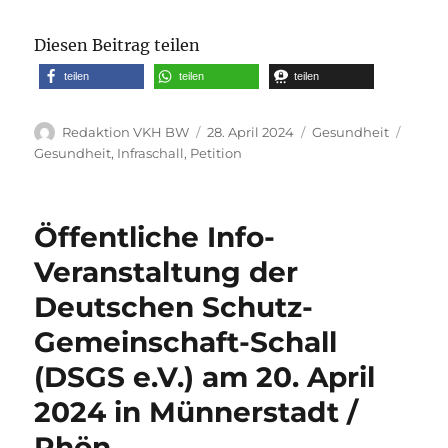
Diesen Beitrag teilen
teilen
teilen
teilen
Autor
Veröffentlicht
Kategorien
Schla
Redaktion VKH BW
28. April 2024
Gesundheit
am
Gesundheit
,
Infraschall
,
Petition
Öffentliche Info-
Veranstaltung der
Deutschen Schutz-
Gemeinschaft-Schall
(DSGS e.V.) am 20. April
2024 in Münnerstadt /
Rhön