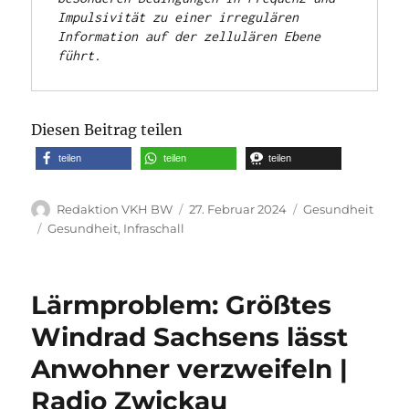
Impulsivität zu einer irregulären 
Information auf der zellulären Ebene 
führt. 
Diesen Beitrag teilen
teilen
teilen
teilen
Autor
Veröffentlicht
Kategorien
Redaktion VKH BW
27. Februar 2024
Gesundheit
am
Schlagwörter
Gesundheit
,
Infraschall
Lärmproblem: Größtes
Windrad Sachsens lässt
Anwohner verzweifeln |
Radio Zwickau