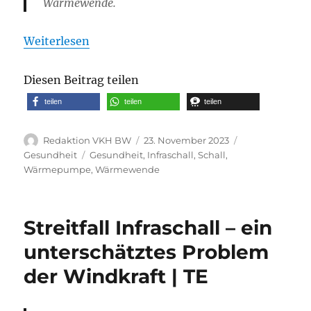
Wärmewende.
Weiterlesen
Diesen Beitrag teilen
teilen
teilen
teilen
Autor
Veröffentlicht
Kategorien
Redaktion VKH BW
23. November 2023
am
Schlagwörter
Gesundheit
Gesundheit
,
Infraschall
,
Schall
,
Wärmepumpe
,
Wärmewende
Streitfall Infraschall – ein
unterschätztes Problem
der Windkraft | TE