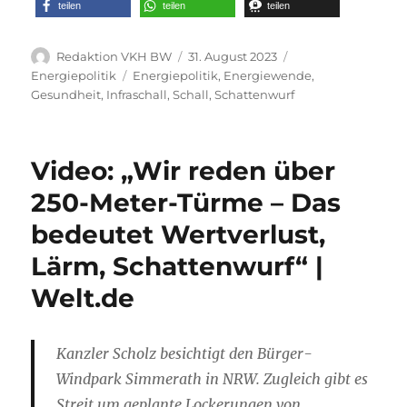
teilen
teilen
teilen
Autor
Veröffentlicht
Kategorien
Redaktion VKH BW
31. August 2023
am
Schlagwörter
Energiepolitik
Energiepolitik
,
Energiewende
,
Gesundheit
,
Infraschall
,
Schall
,
Schattenwurf
Video: „Wir reden über
250-Meter-Türme – Das
bedeutet Wertverlust,
Lärm, Schattenwurf“ |
Welt.de
Kanzler Scholz besichtigt den Bürger-
Windpark Simmerath in NRW. Zugleich gibt es
Streit um geplante Lockerungen von