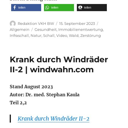
teilen
teilen
teilen
Autor
Veröffentlicht
Kategorien
Redaktion VKH BW
15. September 2023
am
Schlagwörter
Allgemein
Gesundheit
,
Immobilienentwertung
,
Infraschall
,
Natur
,
Schall
,
Video
,
Wald
,
Zerstörung
Krank durch Windräder
II-2 | windwahn.com
Stand August 2023
Autor: Dr. med. Stephan Kaula
Teil 2,2
Krank durch Windräder II-2