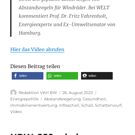
Abstandsregeln für Windräder. Bei WELT
kommentiert Prof. Dr. Fritz Vahrenholt,
Energieexperte und Ex-Umweltsenator von
Hamburg.
Hier das Video abrufen
Diesen Beitrag teilen
teilen
teilen
teilen
Autor
Veröffentlicht
Kategorien
Redaktion VKH BW
26. August 2023
am
Schlagwörter
Energiepolitik
Abstandsregelung
,
Gesundheit
,
Immobilienentwertung
,
Infraschall
,
Schall
,
Schattenwurf
,
Video