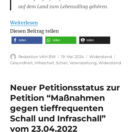
auf dem Land zum Lebensalltag gehören.
Weiterlesen
Diesen Beitrag teilen
teilen
teilen
teilen
Autor
Veröffentlicht
Kategorien
Schlag
Redaktion VKH BW
19. Mai 2024
Widerstand
am
Gesundheit
,
Infraschall
,
Schall
,
Veranstaltung
,
Widerstand
Neuer Petitionsstatus zur
Petition “Maßnahmen
gegen tieffrequenten
Schall und Infraschall”
vom 23.04.2022