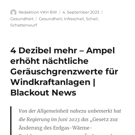
Autor
Veröffentlicht
Kategorien
Redaktion VKH BW
4. September 2023
am
Schlagwörter
Gesundheit
Gesundheit
,
Infraschall
,
Schall
,
Schattenwurf
4 Dezibel mehr – Ampel
erhöht nächtliche
Geräuschgrenzwerte für
Windkraftanlagen |
Blackout News
Von der Allgemeinheit nahezu unbemerkt hat
die Regierung im Juni 2023 das „
Gesetz zur
Änderung des Erdgas-Wärme-