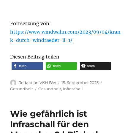
Fortsetzung von:
https://www.windwahn.com/2023/09/04/kran
k-durch-windraeder-ii-1/
Diesen Beitrag teilen
teilen
teilen
teilen
Autor
Veröffentlicht
Kategorien
Redaktion VKH BW
15. September 2023
am
Schlagwörter
Gesundheit
Gesundheit
,
Infraschall
Wie gefährlich ist
Infraschall für den