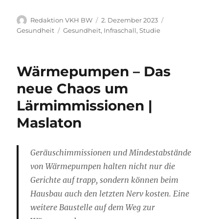
Autor
Veröffentlicht
Kategorien
Redaktion VKH BW
2. Dezember 2023
am
Schlagwörter
Gesundheit
Gesundheit
,
Infraschall
,
Studie
Wärmepumpen – Das
neue Chaos um
Lärmimmissionen |
Maslaton
Geräuschimmissionen und Mindestabstände
von Wärmepumpen halten nicht nur die
Gerichte auf trapp, sondern können beim
Hausbau auch den letzten Nerv kosten. Eine
weitere Baustelle auf dem Weg zur