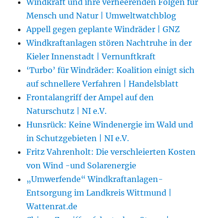
Windkraft und ihre verheerenden Folgen für
Mensch und Natur | Umweltwatchblog
Appell gegen geplante Windräder | GNZ
Windkraftanlagen stören Nachtruhe in der
Kieler Innenstadt | Vernunftkraft
‘Turbo’ für Windräder: Koalition einigt sich
auf schnellere Verfahren | Handelsblatt
Frontalangriff der Ampel auf den
Naturschutz | NI e.V.
Hunsrück: Keine Windenergie im Wald und
in Schutzgebieten | NI e.V.
Fritz Vahrenholt: Die verschleierten Kosten
von Wind -und Solarenergie
„Umwerfende“ Windkraftanlagen-
Entsorgung im Landkreis Wittmund |
Wattenrat.de