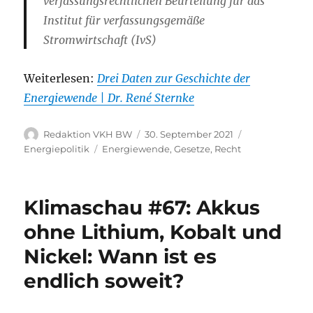
verfassungsrechtlichen Beurteilung für das
Institut für verfassungsgemäße
Stromwirtschaft (IvS)
Weiterlesen:
Drei Daten zur Geschichte der
Energiewende | Dr. René Sternke
Autor
Veröffentlicht
Kategorien
Redaktion VKH BW
30. September 2021
am
Schlagwörter
Energiepolitik
Energiewende
,
Gesetze
,
Recht
Klimaschau #67: Akkus
ohne Lithium, Kobalt und
Nickel: Wann ist es
endlich soweit?