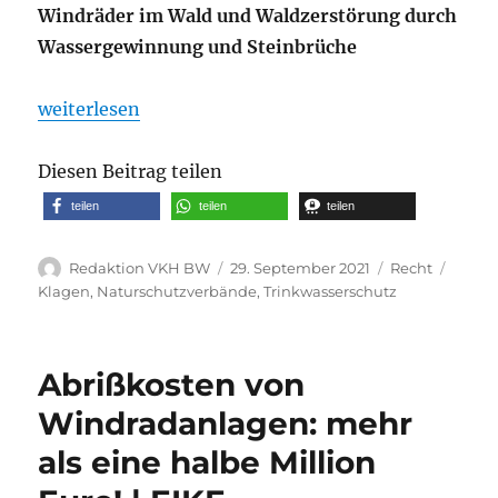
Windräder im Wald und Waldzerstörung durch
Wassergewinnung und Steinbrüche
„Schutzgemeinschaft Deutscher Wald klagt gegen 
weiterlesen
Diesen Beitrag teilen
teilen
teilen
teilen
Autor
Veröffentlicht
Kategorien
Schla
Redaktion VKH BW
29. September 2021
Recht
am
Klagen
,
Naturschutzverbände
,
Trinkwasserschutz
Abrißkosten von
Windradanlagen: mehr
als eine halbe Million