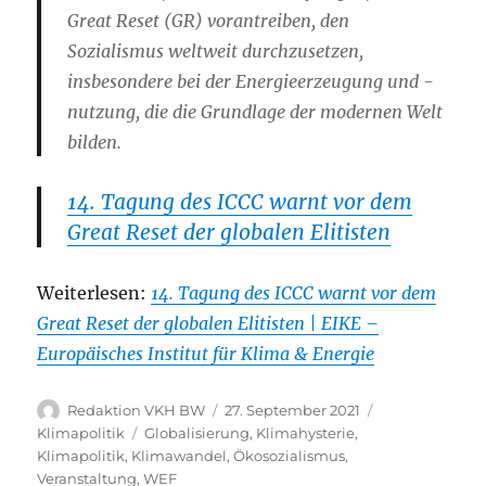
Great Reset (GR) vorantreiben, den
Sozialismus weltweit durchzusetzen,
insbesondere bei der Energieerzeugung und -
nutzung, die die Grundlage der modernen Welt
bilden.
14. Tagung des ICCC warnt vor dem
Great Reset der globalen Elitisten
Weiterlesen:
14. Tagung des ICCC warnt vor dem
Great Reset der globalen Elitisten | EIKE –
Europäisches Institut für Klima & Energie
Autor
Veröffentlicht
Kategorien
Redaktion VKH BW
27. September 2021
am
Schlagwörter
Klimapolitik
Globalisierung
,
Klimahysterie
,
Klimapolitik
,
Klimawandel
,
Ökosozialismus
,
Veranstaltung
,
WEF