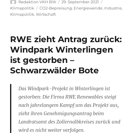
Autor
Veröffentlicht
Kategorien
Redaktion VKH BW
29. September 2021
am
Schlagwörter
Klimapolitik
CO2-Bepreisung
,
Energiewende
,
Industrie
,
Klimapolitik
,
Wirtschaft
RWE zieht Antrag zurück:
Windpark Winterlingen
ist gestorben –
Schwarzwälder Bote
Das Windpark-Projekt in Winterlingen ist
gestorben: Die Firma RWE Renewables steigt
nach jahrelangem Kampf um das Projekt aus,
zieht ihren Genehmigungsantrag beim
Landratsamt des Zollernalbkreises zurück und
wird es nicht weiter verfolgen.