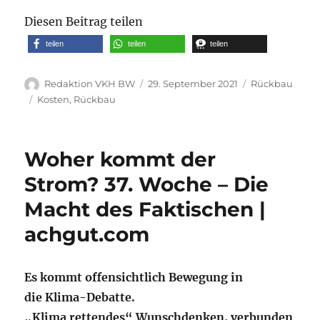
Diesen Beitrag teilen
teilen
teilen
teilen
Autor
Veröffentlicht
Kategorien
Redaktion VKH BW
29. September 2021
Rückbau
am
Schlagwörter
Kosten
,
Rückbau
Woher kommt der
Strom? 37. Woche – Die
Macht des Faktischen |
achgut.com
Es kommt offensichtlich Bewegung in
die Klima-Debatte.
„Klima rettendes“ Wunschdenken, verbunden