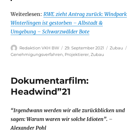
Weiterlesen:
RWE zieht Antrag zurück: Windpark
Winterlingen ist gestorben – Albstadt &
Umgebung – Schwarzwälder Bote
Autor
Veröffentlicht
Kategorien
Schla
Redaktion VKH BW
29. September 2021
Zubau
am
Genehmigungsverfahren
,
Projektierer
,
Zubau
Dokumentarfilm:
Headwind”21
“Irgendwann werden wir alle zurückblicken und
sagen: Warum waren wi
r solche Idioten”.
–
Alexander Pohl