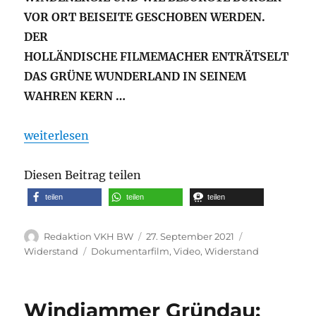
VOR ORT BEISEITE GESCHOBEN WERDEN.
DER
HOLLÄNDISCHE FILMEMACHER ENTRÄTSELT
DAS GRÜNE WUNDERLAND IN SEINEM
WAHREN
KERN …
„Dokumentarfilm: Headwind”21“
weiterlesen
Diesen Beitrag teilen
teilen
teilen
teilen
Autor
Veröffentlicht
Kategorien
Redaktion VKH BW
27. September 2021
am
Schlagwörter
Widerstand
Dokumentarfilm
,
Video
,
Widerstand
Windjammer Gründau: