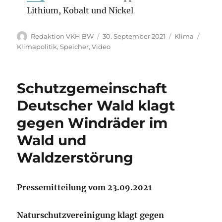
Lithium, Kobalt und Nickel
Autor
Veröffentlicht
Kategorien
Schla
Redaktion VKH BW
30. September 2021
Klima
am
Klimapolitik
,
Speicher
,
Video
Schutzgemeinschaft
Deutscher Wald klagt
gegen Windräder im
Wald und
Waldzerstörung
Pressemitteilung vom 23.09.2021
Naturschutzvereinigung klagt gegen