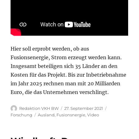
Hier soll erprobt werden, ob aus
Fusionsenergie, Strom erzeugt werden kann.
Insgesamt beteiligen sich 35 Länder an den
Kosten für das Projekt. Bis zur Inbetriebnahme
im Jahr 2025 rechnen man mit 20 Milliarden
Euro, die das Unternehmen verschlingt.
Autor
Veröffentlicht
Kategorien
Redaktion VKH BW
27. September 2021
am
Schlagwörter
Forschung
Ausland
,
Fusionsnergie
,
Video