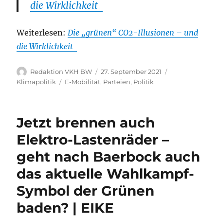
die Wirklichkeit
Weiterlesen:
Die „grünen“ CO2-Illusionen – und
die Wirklichkeit
Autor
Veröffentlicht
Kategorien
Redaktion VKH BW
27. September 2021
am
Schlagwörter
Klimapolitik
E-Mobilität
,
Parteien
,
Politik
Jetzt brennen auch
Elektro-Lastenräder –
geht nach Baerbock auch
das aktuelle Wahlkampf-
Symbol der Grünen
baden? | EIKE