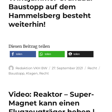
Baustopp auf dem
Hammelsberg besteht
weiterhin!
Diesen Beitrag teilen
teilen
teilen
teilen
Autor
Veröffentlicht
Kategorien
Schla
Redaktion VKH BW
27. September 2021
Recht
am
Baustopp
,
Klagen
,
Recht
Video: Reaktor – Super-
Magnet kann einen
Flugzeugträger heben |