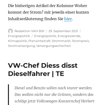
Die bisherigen Artikel der Kolumne Woher
kommt der Strom? mit jeweils einer kurzen
Inhaltserläuterung finden Sie
hier
.
Autor
Veröffentlicht
Kategorien
Redaktion VKH BW
29. September 2021
am
Schlagwörter
Energiepolitik
Energiepolitik
,
Energiewende
,
Klimapolitik
,
Planwirtschaft
,
Strommarkt
,
Strompreis
,
Stromversorgung
,
Versorgungssicherheit
VW-Chef Diess disst
Dieselfahrer | TE
Diesel und Benzin sollen noch teurer werden.
Das wollen nicht nur die Grünen, sondern das
schlägt jetzt Volkswagen Konzernchef Herbert