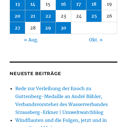
13
14
15
16
17
18
19
20
21
22
23
24
25
26
27
28
29
30
« Aug.
Okt. »
NEUESTE BEITRÄGE
Rede zur Verleihung der Enoch zu
Guttenberg-Medaille an André Bähler,
Verbandsvorsteher des Wasserverbandes
Strausberg-Erkner | Umweltwatchblog
Windflauten und die Folgen, jetzt und in