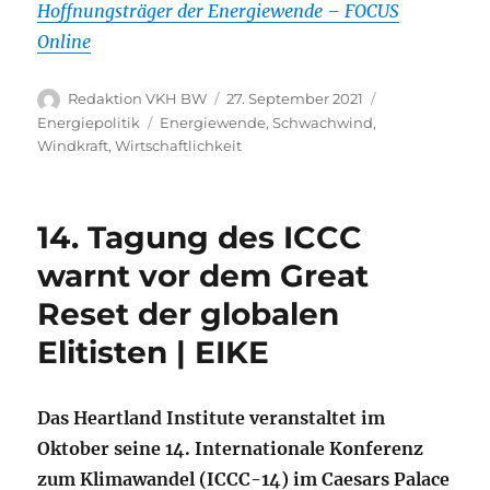
Hoffnungsträger der Energiewende – FOCUS
Online
Autor
Veröffentlicht
Kategorien
Redaktion VKH BW
27. September 2021
am
Schlagwörter
Energiepolitik
Energiewende
,
Schwachwind
,
Windkraft
,
Wirtschaftlichkeit
14. Tagung des ICCC
warnt vor dem Great
Reset der globalen
Elitisten | EIKE
Das Heartland Institute veranstaltet im
Oktober seine 14. Internationale Konferenz
zum Klimawandel (ICCC-14) im Caesars Palace