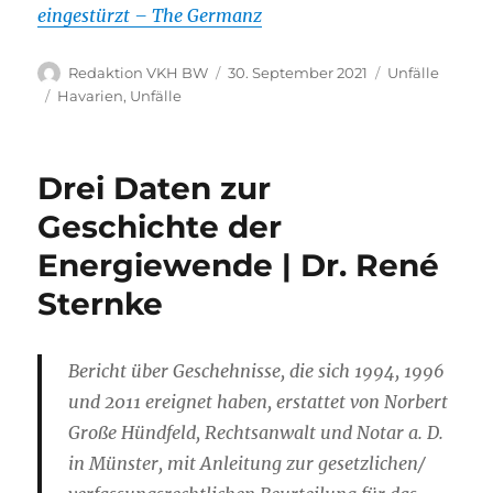
eingestürzt – The Germanz
Autor
Veröffentlicht
Kategorien
Redaktion VKH BW
30. September 2021
Unfälle
am
Schlagwörter
Havarien
,
Unfälle
Drei Daten zur
Geschichte der
Energiewende | Dr. René
Sternke
Bericht über Geschehnisse, die sich 1994, 1996
und 2011 ereignet haben, erstattet von Norbert
Große Hündfeld, Rechtsanwalt und Notar a. D.
in Münster, mit Anleitung zur gesetzlichen/