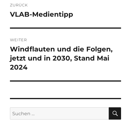
ZURÜCK
VLAB-Medientipp
Vorheriger
Beitrag:
WEITER
Windflauten und die Folgen,
Nächster
Beitrag:
jetzt und in 2030, Stand Mai
2024
SU
Suche
nach: