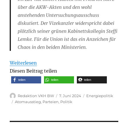
über die AKW-Akten und den wohl
anstehenden Untersuchungsausschuss
diskutiert. Der Vizekanzler widerspricht dabei
plötzlich seiner grünen Kabinettskollegin Steffi
Lemke. Für die Union ist das ein Anzeichen für
Chaos in den beiden Ministerien.
Weiterlesen
Diesen Beitrag teilen
teilen
teilen
teilen
Autor
Veröffentlicht
Kategorien
Redaktion VKH BW
7. Juni 2024
Energiepolitik
am
Schlagwörter
Atomausstieg
,
Parteien
,
Politik
Beitragsnavigation