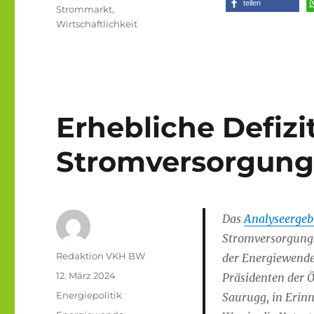
teilen
Strommarkt
,
Wirtschaftlichkeit
Erhebliche Defiz
Stromversorgung
Das
Analyseergeb
Stromversorgung
Autor
Redaktion VKH BW
der Energiewende 
Veröffentlicht
12. März 2024
Präsidenten der Ö
am
Kategorien
Energiepolitik
Saurugg, in Erinn
Schlagwörter