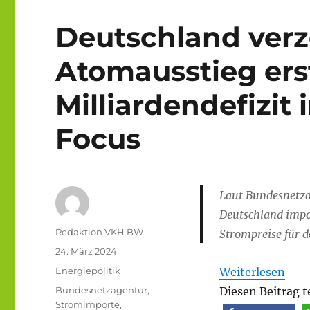
Deutschland verz
Atomausstieg ers
Milliardendefizit
Focus
Laut Bundesnetza
Deutschland impor
Autor
Redaktion VKH BW
Strompreise für d
Veröffentlicht
24. März 2024
am
Kategorien
Energiepolitik
Weiterlesen
Schlagwörter
Bundesnetzagentur
,
Diesen Beitrag t
Stromimporte
,