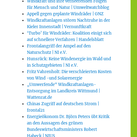
Windkraft und ihre verheerenden Folgen
für Mensch und Natur | Umweltwatchblog
Appell gegen geplante Windräder | GNZ
Windkraftanlagen stören Nachtruhe in der
Kieler Innenstadt | Vernunftkraft
‘Turbo’ für Windräder: Koalition einigt sich
auf schnellere Verfahren | Handelsblatt
Frontalangriff der Ampel auf den
Naturschutz | NI e.V.
Hunsrück: Keine Windenergie im Wald und
in Schutzgebieten | NI e.V.
Fritz Vahrenholt: Die verschleierten Kosten
von Wind -und Solarenergie
„Umwerfende“ Windkraftanlagen-
Entsorgung im Landkreis Wittmund |
Wattenrat.de
Chinas Zugriff auf deutschen Strom |
frontal21
Energieökonom Dr. Björn Peters übt Kritik
an den Aussagen des grünen
Bundeswirtschaftsministers Robert
Habeck | NIUS