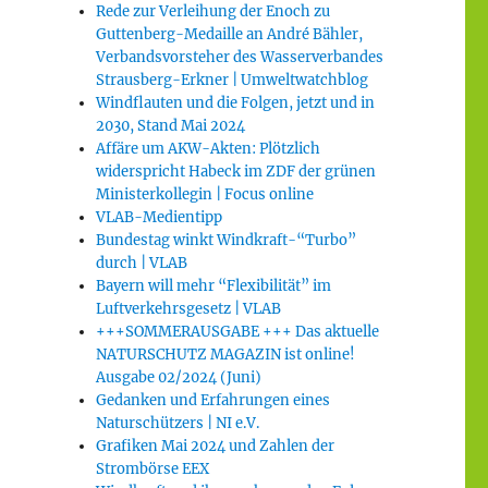
Rede zur Verleihung der Enoch zu
Guttenberg-Medaille an André Bähler,
Verbandsvorsteher des Wasserverbandes
Strausberg-Erkner | Umweltwatchblog
Windflauten und die Folgen, jetzt und in
2030, Stand Mai 2024
Affäre um AKW-Akten: Plötzlich
widerspricht Habeck im ZDF der grünen
Ministerkollegin | Focus online
VLAB-Medientipp
Bundestag winkt Windkraft-“Turbo”
durch | VLAB
Bayern will mehr “Flexibilität” im
Luftverkehrsgesetz | VLAB
+++SOMMERAUSGABE +++ Das aktuelle
NATURSCHUTZ MAGAZIN ist online!
Ausgabe 02/2024 (Juni)
Gedanken und Erfahrungen eines
Naturschützers | NI e.V.
Grafiken Mai 2024 und Zahlen der
Strombörse EEX