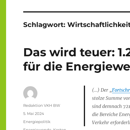
Schlagwort:
Wirtschaftlichkei
Das wird teuer: 1
für die Energiewe
(…) Der „
Fortsch
stolze Summe von
Autor
Redaktion VKH BW
sind demnach 721 
Veröffentlicht
5. Mai 2024
die Bereiche Ene
am
Kategorien
Energiepolitik
Verkehr erforderl
Schlagwörter
Energiewende
,
Kosten
,