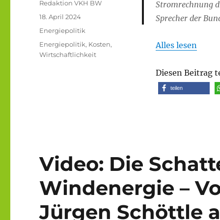
Autor
Redaktion VKH BW
Stromrechnung dr
Veröffentlicht
18. April 2024
Sprecher der Bund
am
Kategorien
Energiepolitik
Schlagwörter
Energiepolitik
,
Kosten
,
Alles lesen
Wirtschaftlichkeit
Diesen Beitrag t
teilen
Video: Die Schatt
Windenergie – Vor
Jürgen Schöttle