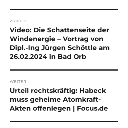
Beitragsnavigation
ZURÜCK
Video: Die Schattenseite der
Vorheriger
Beitrag:
Windenergie – Vortrag von
Dipl.-Ing Jürgen Schöttle am
26.02.2024 in Bad Orb
WEITER
Urteil rechtskräftig: Habeck
Nächster
Beitrag:
muss geheime Atomkraft-
Akten offenlegen | Focus.de