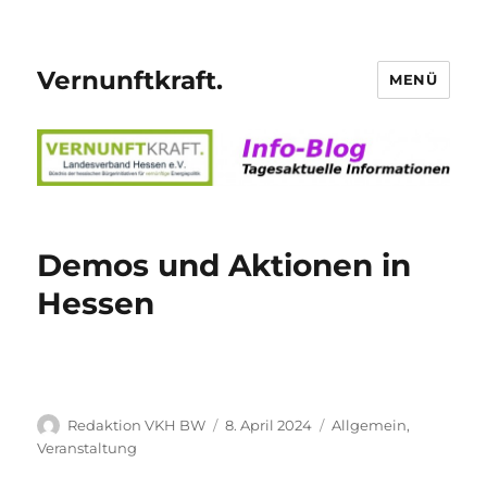
Vernunftkraft.
MENÜ
Demos und Aktionen in
Hessen
Autor
Veröffentlicht
Kategorien
Redaktion VKH BW
8. April 2024
Allgemein
,
am
Veranstaltung