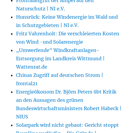
Frontalangriff der Ampel auf den
Naturschutz | NI e.V.
Hunsrück: Keine Windenergie im Wald und
in Schutzgebieten | NI e.V.
Fritz Vahrenholt: Die verschleierten Kosten
von Wind -und Solarenergie
„Umwerfende“ Windkraftanlagen-
Entsorgung im Landkreis Wittmund |
Wattenrat.de
Chinas Zugriff auf deutschen Strom |
frontal21
Energieökonom Dr. Björn Peters übt Kritik
an den Aussagen des grünen
Bundeswirtschaftsministers Robert Habeck |
NIUS
Solarpark wird nicht gebaut: Gericht stoppt