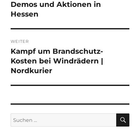
Demos und Aktionen in
Vorheriger
Beitrag:
Hessen
WEITER
Kampf um Brandschutz-
Nächster
Beitrag:
Kosten bei Windrädern |
Nordkurier
SU
Suche
nach: