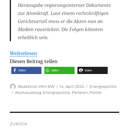
Herausgabe regierungsinterner Dokumente
zur Atomkraft. Laut einem rechtskräftigen
Gerichtsurteil muss er die Akten nun an
Medien rausrücken. Die Folgen könnten
erheblich sein.
Weiterlesen
Diesen Beitrag teilen
teilen
teilen
teilen
Autor
Veröffentlicht
Kategorien
Redaktion VKH BW
14. April 2024
Energiepolitik
am
Schlagwörter
Atomausstieg
,
Energiepolitik
,
Parteien
,
Politik
Beitragsnavigation
ZURÜCK