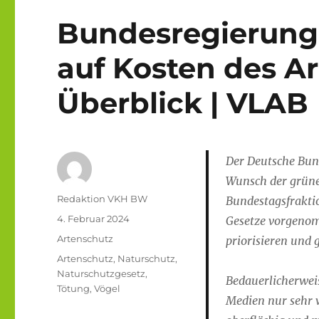
Bundesregierung 
auf Kosten des Ar
Überblick | VLAB
Der Deutsche Bun
Wunsch der grün
Autor
Redaktion VKH BW
Bundestagsfrakti
Veröffentlicht
4. Februar 2024
Gesetze vorgenom
am
Kategorien
Artenschutz
priorisieren und 
Schlagwörter
Artenschutz
,
Naturschutz
,
Naturschutzgesetz
,
Bedauerlicherwei
Tötung
,
Vögel
Medien nur sehr 