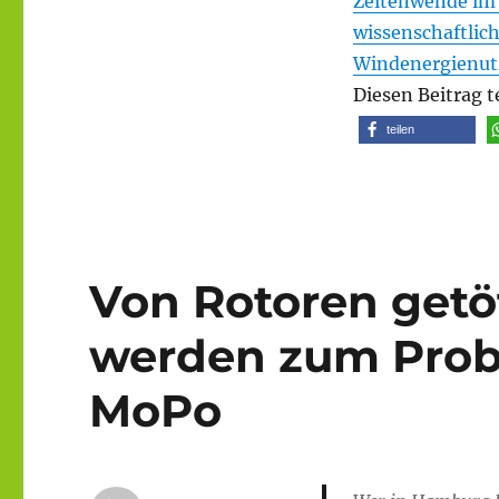
Zeitenwende im 
wissenschaftlic
Windenergienutz
Diesen Beitrag t
teilen
Von Rotoren getö
werden zum Prob
MoPo