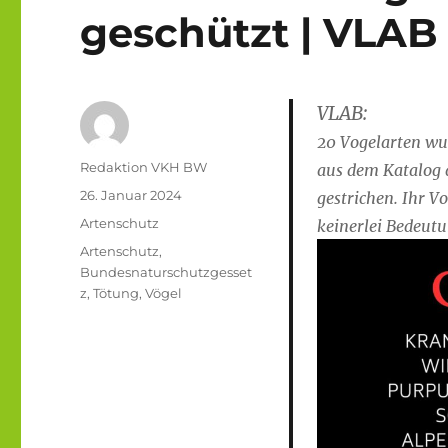
geschützt | VLAB
VLAB:
20 Vogelarten wu
Autor
Redaktion VKH BW
aus dem Katalog 
Veröffentlicht
26. Januar 2024
gestrichen. Ihr 
am
Kategorien
Artenschutz
keinerlei Bedeutu
Schlagwörter
Artenschutz
,
Bundesnaturschutzgesset
z
,
Tötung
,
Vögel