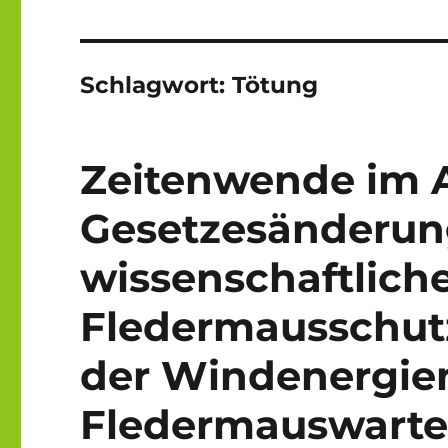
Schlagwort:
Tötung
Zeitenwende im A
Gesetzesänderun
wissenschaftlich
Fledermausschut
der Windenergie
Fledermauswart