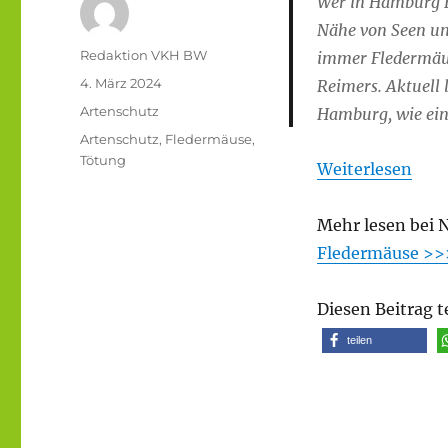
Wer in Hamburg F
Nähe von Seen un
Autor
Redaktion VKH BW
immer Fledermäus
Veröffentlicht
4. März 2024
Reimers. Aktuell
am
Kategorien
Artenschutz
Hamburg, wie ein
Schlagwörter
Artenschutz
,
Fledermäuse
,
Tötung
Weiterlesen
Mehr lesen bei N
Fledermäuse >>
Diesen Beitrag t
teilen