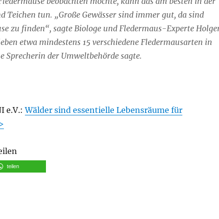
ledermäuse beobachten möchte, kann das am besten in der
d Teichen tun. „Große Gewässer sind immer gut, da sind
e zu finden“, sagte Biologe und Fledermaus-Experte Holge
 leben etwa mindestens 15 verschiedene Fledermausarten in
e Sprecherin der Umweltbehörde sagte.
I e.V.:
Wälder sind essentielle Lebensräume für
>
eilen
teilen