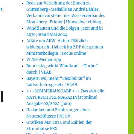
Rede zur Verleihung der Enoch zu
er
Guttenberg-Medaille an André Bähler,
Verbandsvorsteher des Wasserverbandes
Strausberg-Erkner | Umweltwatchblog
Windflauten und die Folgen, jetzt und in
2030, Stand Mai 2024
Affäre um AKW-Akten: Plötzlich
widerspricht Habeck im ZDF der grünen
Ministerkollegin | Focus online
VLAB-Medientipp
Bundestag winkt Windkraft-“Turbo”
durch | VLAB
Bayern will mehr “Flexibilität” im
Luftverkehrsgesetz | VLAB
|
+++SOMMERAUSGABE +++ Das aktuelle
NATURSCHUTZ MAGAZIN ist online!
Ausgabe 02/2024 (Juni)
Gedanken und Erfahrungen eines
Naturschützers | NI e.V.
Grafiken Mai 2024 und Zahlen der
Strombörse EEX