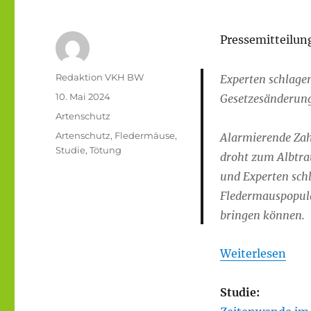
Pressemitteilun
Autor
Redaktion VKH BW
Experten schlage
Veröffentlicht
10. Mai 2024
Gesetzesänderung
am
Kategorien
Artenschutz
Schlagwörter
Artenschutz
,
Fledermäuse
,
Alarmierende Zah
Studie
,
Tötung
droht zum Albtra
und Experten sch
Fledermauspopula
bringen können.
Weiterlesen
Studie: