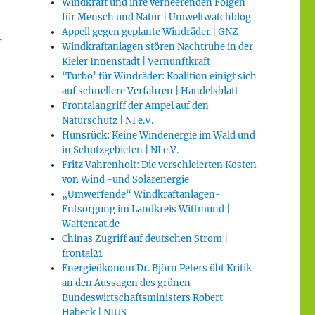
Windkraft und ihre verheerenden Folgen
für Mensch und Natur | Umweltwatchblog
Appell gegen geplante Windräder | GNZ
r
Windkraftanlagen stören Nachtruhe in der
Kieler Innenstadt | Vernunftkraft
‘Turbo’ für Windräder: Koalition einigt sich
auf schnellere Verfahren | Handelsblatt
Frontalangriff der Ampel auf den
Naturschutz | NI e.V.
Hunsrück: Keine Windenergie im Wald und
in Schutzgebieten | NI e.V.
Fritz Vahrenholt: Die verschleierten Kosten
von Wind -und Solarenergie
„Umwerfende“ Windkraftanlagen-
Entsorgung im Landkreis Wittmund |
Wattenrat.de
Chinas Zugriff auf deutschen Strom |
frontal21
Energieökonom Dr. Björn Peters übt Kritik
an den Aussagen des grünen
Bundeswirtschaftsministers Robert
Habeck | NIUS