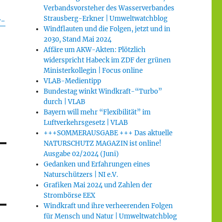
Verbandsvorsteher des Wasserverbandes
Strausberg-Erkner | Umweltwatchblog
r-
Windflauten und die Folgen, jetzt und in
2030, Stand Mai 2024
Affäre um AKW-Akten: Plötzlich
widerspricht Habeck im ZDF der grünen
Ministerkollegin | Focus online
VLAB-Medientipp
Bundestag winkt Windkraft-“Turbo”
durch | VLAB
Bayern will mehr “Flexibilität” im
Luftverkehrsgesetz | VLAB
+++SOMMERAUSGABE +++ Das aktuelle
NATURSCHUTZ MAGAZIN ist online!
Ausgabe 02/2024 (Juni)
Gedanken und Erfahrungen eines
Naturschützers | NI e.V.
Grafiken Mai 2024 und Zahlen der
Strombörse EEX
Windkraft und ihre verheerenden Folgen
für Mensch und Natur | Umweltwatchblog