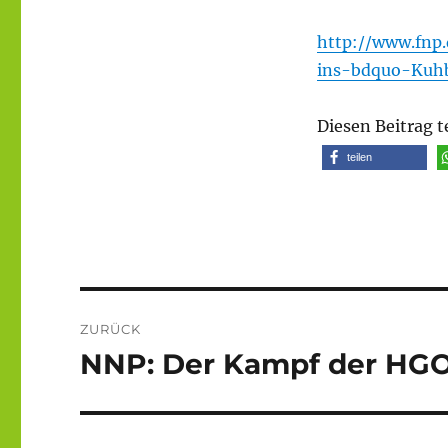
http://www.fnp
ins-bdquo-Kuhb
Diesen Beitrag t
teilen
Beitragsnavigation
ZURÜCK
NNP: Der Kampf der HG
Vorheriger
Beitrag: