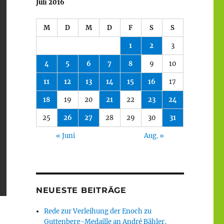
Juli 2016
M
D
M
D
F
S
S
1
2
3
4
5
6
7
8
9
10
11
12
13
14
15
16
17
18
19
20
21
22
23
24
25
26
27
28
29
30
31
« Juni
Aug. »
NEUESTE BEITRÄGE
Rede zur Verleihung der Enoch zu
Guttenberg-Medaille an André Bähler,