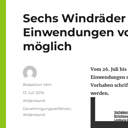
Sechs Windräder 
Einwendungen vom
möglich
Vom 26. Juli bis
Einwendungen n
Autor
Redaktion VKH
Vorhaben schrif
Veröffentlicht
13. Juli 2016
werden.
am
Kategorien
Widerstand
Schlagwörter
Genehmigungsverfahren
,
Widerstand