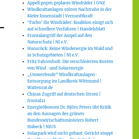
Appell gegen geplante Windräder | GNZ
Windkraftanlagen stören Nachtruhe in der
Kieler Innenstadt | Vernunftkraft
‘Turbo’ für Windräder: Koalition einigt sich
auf schnellere Verfahren | Handelsblatt
Frontalangriff der Ampel auf den
Naturschutz | NI e.V.
Hunsrück: Keine Windenergie im Wald und
in Schutzgebieten | NI e.V.
Fritz Vahrenholt: Die verschleierten Kosten
von Wind -und Solarenergie
„Umwerfende“ Windkraftanlagen-
Entsorgung im Landkreis Wittmund |
Wattenrat.de
Chinas Zugriff auf deutschen Strom |
frontal21
Energieökonom Dr. Björn Peters übt Kritik
an den Aussagen des grünen
Bundeswirtschaftsministers Robert
Habeck | NIUS
Solarpark wird nicht gebaut: Gericht stoppt