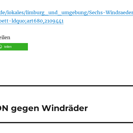
.de/lokales/limburg_und_umgebung/Sechs-Windraede
ett-ldquo;art680,2109441
eilen
teilen
ON gegen Windräder