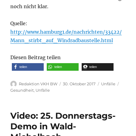
noch nicht klar.
Quelle:
http://www.hamburg1.de/nachrichten/33422/
Mann_stirbt_auf_Windradbaustelle.html
Diesen Beitrag teilen
teilen
teilen
teilen
Autor
Veröffentlicht
Kategorien
Schlag
Redaktion VKH BW
30. Oktober 2017
Unfälle
am
Gesundheit
,
Unfälle
Video: 25. Donnerstags-
Demo in Wald-