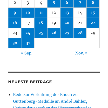
2
3
4
5
6
7
8
9
10
11
12
13
14
15
16
17
18
19
20
21
22
23
24
25
26
27
28
29
30
31
« Sep.
Nov. »
NEUESTE BEITRÄGE
Rede zur Verleihung der Enoch zu
Guttenberg-Medaille an André Bähler,
Verbandsvorsteher des Wasserverbandes