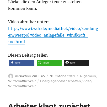
Lücke, die den Anleger teuer zu stehen
kommen kann.
Video abrufbar unter:
http://www1.wdr.de/mediathek/video/sendung
en/westpol/video-anlagefalle-windkraft-
100.html
Diesen Beitrag teilen
teilen
teilen
teilen
Autor
Veröffentlicht
Kategorien
Redaktion VKH BW
30. Oktober 2017
Allgemein
,
am
Schlagwörter
Wirtschaftlichkeit
Energiegenossenschaften
,
Video
,
Wirtschaftlichkeit
Arbeiter klagt zunächst