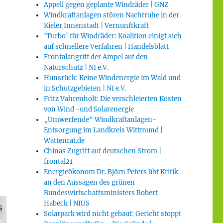
Appell gegen geplante Windräder | GNZ
Windkraftanlagen stören Nachtruhe in der
Kieler Innenstadt | Vernunftkraft
‘Turbo’ für Windräder: Koalition einigt sich
auf schnellere Verfahren | Handelsblatt
Frontalangriff der Ampel auf den
Naturschutz | NI e.V.
Hunsrück: Keine Windenergie im Wald und
in Schutzgebieten | NI e.V.
Fritz Vahrenholt: Die verschleierten Kosten
von Wind -und Solarenergie
„Umwerfende“ Windkraftanlagen-
Entsorgung im Landkreis Wittmund |
Wattenrat.de
Chinas Zugriff auf deutschen Strom |
frontal21
Energieökonom Dr. Björn Peters übt Kritik
an den Aussagen des grünen
Bundeswirtschaftsministers Robert
Habeck | NIUS
Solarpark wird nicht gebaut: Gericht stoppt