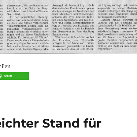
eilen
teilen
ichter Stand für