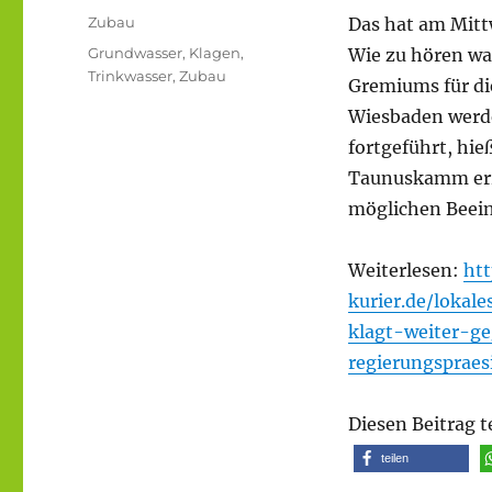
am
Kategorien
Zubau
Das hat am Mitt
Schlagwörter
Grundwasser
,
Klagen
,
Wie zu hören wa
Trinkwasser
,
Zubau
Gremiums für di
Wiesbaden werde
fortgeführt, hie
Taunuskamm erri
möglichen Beein
Weiterlesen:
ht
kurier.de/loka
klagt-weiter-g
regierungsprae
Diesen Beitrag t
teilen