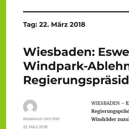
Tag:
22. März 2018
Wiesbaden: Eswe 
Windpark-Ableh
Regierungspräsi
WIESBADEN –
E
Regierungspräsi
Autor
Redaktion VKH BW
Windräder zuzul
Veröffentlicht
22. März 2018