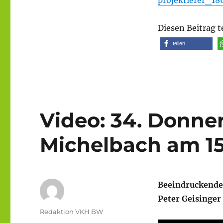
Diesen Beitrag t
teilen
Video: 34. Donne
Michelbach am 15
Beeindruckende
Peter Geisinger 
Autor
Redaktion VKH BW