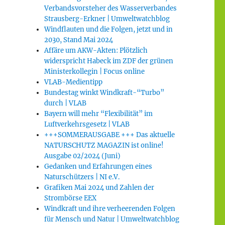
Verbandsvorsteher des Wasserverbandes
Strausberg-Erkner | Umweltwatchblog
Windflauten und die Folgen, jetzt und in
2030, Stand Mai 2024
Affäre um AKW-Akten: Plötzlich
widerspricht Habeck im ZDF der grünen
Ministerkollegin | Focus online
VLAB-Medientipp
Bundestag winkt Windkraft-“Turbo”
durch | VLAB
Bayern will mehr “Flexibilität” im
Luftverkehrsgesetz | VLAB
+++SOMMERAUSGABE +++ Das aktuelle
NATURSCHUTZ MAGAZIN ist online!
Ausgabe 02/2024 (Juni)
Gedanken und Erfahrungen eines
Naturschützers | NI e.V.
Grafiken Mai 2024 und Zahlen der
Strombörse EEX
Windkraft und ihre verheerenden Folgen
für Mensch und Natur | Umweltwatchblog