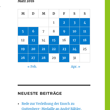
März 2018
.
M
D
M
D
F
S
S
1
2
3
4
5
6
7
8
9
10
11
12
13
14
15
16
17
18
19
20
21
22
23
24
25
26
27
28
29
30
31
« Feb.
Apr. »
NEUESTE BEITRÄGE
Rede zur Verleihung der Enoch zu
Guttenberg-Medaille an André Bähler,