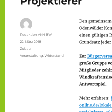
Projektierer
Den gemeinsamen
Odenwälder Kom
Autor
Redaktion VKH BW
einen gültigen R
Veröffentlicht
22. März 2018
Grundsatz jeder 
am
Kategorien
Zubau
Schlagwörter
Veranstaltung
,
Widerstand
Zur
Bürgerversa
große Gruppe v
Mitglieder zahlr
Windkraftansied
Antwortspiel.
Mehr erfahren:
online.de/lokal
projektierer_1