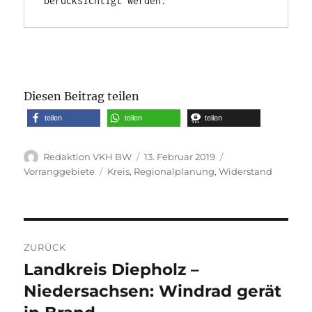
berücksichtigt werden.“
Diesen Beitrag teilen
teilen
teilen
teilen
Autor
Veröffentlicht
Kategorien
Redaktion VKH BW
13. Februar 2019
am
Schlagwörter
Vorranggebiete
Kreis
,
Regionalplanung
,
Widerstand
Beitragsnavigation
ZURÜCK
Landkreis Diepholz –
Vorheriger
Beitrag:
Niedersachsen: Windrad gerät