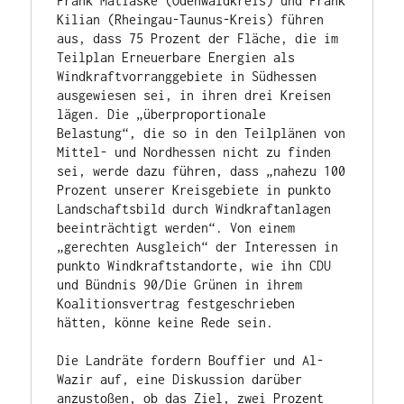
Frank Matiaske (Odenwaldkreis) und Frank 
Kilian (Rheingau-Taunus-Kreis) führen 
aus, dass 75 Prozent der Fläche, die im 
Teilplan Erneuerbare Energien als 
Windkraftvorranggebiete in Südhessen 
ausgewiesen sei, in ihren drei Kreisen 
lägen. Die „überproportionale 
Belastung“, die so in den Teilplänen von 
Mittel- und Nordhessen nicht zu finden 
sei, werde dazu führen, dass „nahezu 100 
Prozent unserer Kreisgebiete in punkto 
Landschaftsbild durch Windkraftanlagen 
beeinträchtigt werden“. Von einem 
„gerechten Ausgleich“ der Interessen in 
punkto Windkraftstandorte, wie ihn CDU 
und Bündnis 90/Die Grünen in ihrem 
Koalitionsvertrag festgeschrieben 
hätten, könne keine Rede sein.

Die Landräte fordern Bouffier und Al-
Wazir auf, eine Diskussion darüber 
anzustoßen, ob das Ziel, zwei Prozent 