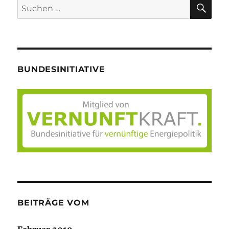
SU
Suche
nach:
BUNDESINITIATIVE
BEITRÄGE VOM