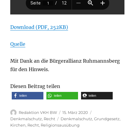
Download (PDF, 252KB)
Quelle
Mit Dank an die Bürgerallianz Ruhmannsberg
für den Hinweis.
Diesen Beitrag teilen
teilen
teilen
teilen
Autor
Veröffentlicht
Kategorien
Redaktion VKH BW
15. März 2020
am
Schlagwörter
Denkmalschutz
,
Recht
Denkmalschutz
,
Grundgesetz
,
Kirchen
,
Recht
,
Religionsausübung