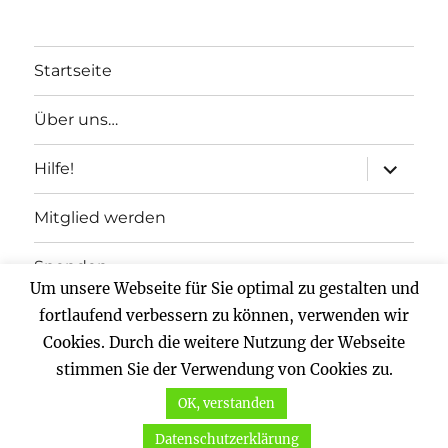
Startseite
Über uns…
Unterme
Hilfe!
anzeigen
Mitglied werden
Spenden
Um unsere Webseite für Sie optimal zu gestalten und
Impressum
fortlaufend verbessern zu können, verwenden wir
Cookies. Durch die weitere Nutzung der Webseite
Datenschutz
stimmen Sie der Verwendung von Cookies zu.
OK, verstanden
Vernunftkraft.
Mit Stolz präsentiert von WordPress
Datenschutzerklärung