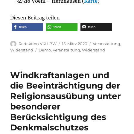
34516 Voehl – Herzhausen (
Karte
)
Diesen Beitrag teilen
teilen
teilen
teilen
Autor
Veröffentlicht
Kategorien
Redaktion VKH BW
15. März 2020
Veranstaltung
,
am
Schlagwörter
Widerstand
Demo
,
Veranstaltung
,
Widerstand
Windkraftanlagen und
die Beeinträchtigung der
Religionsausübung unter
besonderer
Berücksichtigung des
Denkmalschutzes