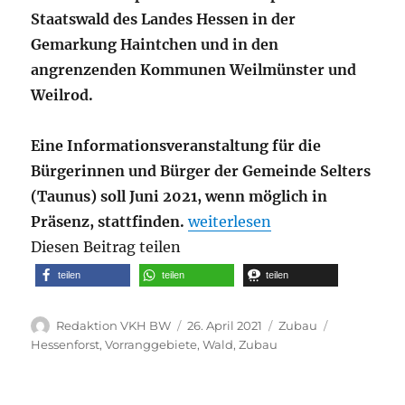
Staatswald des Landes Hessen in der
Gemarkung Haintchen und in den
angrenzenden Kommunen Weilmünster und
Weilrod.
Eine Informationsveranstaltung für die
Bürgerinnen und Bürger der Gemeinde Selters
(Taunus) soll Juni 2021, wenn möglich in
„Hessen-Forst plant einen 
Präsenz, stattfinden.
weiterlesen
Diesen Beitrag teilen
teilen
teilen
teilen
Autor
Veröffentlicht
Kategorien
Schlagwört
Redaktion VKH BW
26. April 2021
Zubau
am
Hessenforst
,
Vorranggebiete
,
Wald
,
Zubau