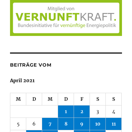
BEITRÄGE VOM
April 2021
M
D
M
D
F
S
S
1
2
3
4
5
6
7
8
9
10
11