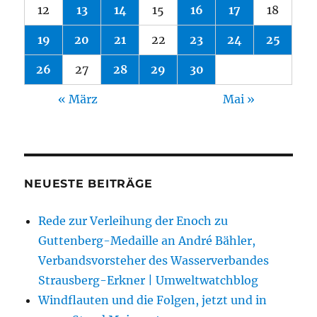
12
13
14
15
16
17
18
19
20
21
22
23
24
25
26
27
28
29
30
« März
Mai »
NEUESTE BEITRÄGE
Rede zur Verleihung der Enoch zu
Guttenberg-Medaille an André Bähler,
Verbandsvorsteher des Wasserverbandes
Strausberg-Erkner | Umweltwatchblog
Windflauten und die Folgen, jetzt und in