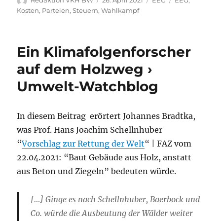
Redaktion VKH BW
26. April 2021
EEG
EEG
,
am
Kosten
,
Parteien
,
Steuern
,
Wahlkampf
Ein Klimafolgenforscher
auf dem Holzweg ›
Umwelt-Watchblog
In diesem Beitrag erörtert Johannes Bradtka,
was Prof. Hans Joachim Schellnhuber
“
Vorschlag zur Rettung der Welt
“ | FAZ vom
22.04.2021: “Baut Gebäude aus Holz, anstatt
aus Beton und Ziegeln” bedeuten würde.
[…] Ginge es nach Schellnhuber, Baerbock und
Co. würde die Ausbeutung der Wälder weiter