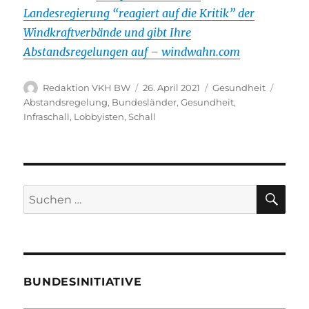
Landesregierung “reagiert auf die Kritik” der
Windkraftverbände und gibt Ihre
Abstandsregelungen auf – windwahn.com
Autor
Veröffentlicht
Kategorien
Schlag
Redaktion VKH BW
26. April 2021
Gesundheit
am
Abstandsregelung
,
Bundesländer
,
Gesundheit
,
Infraschall
,
Lobbyisten
,
Schall
SU
Suche
nach:
BUNDESINITIATIVE