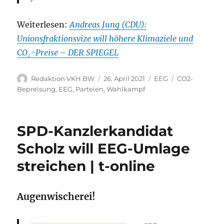
Weiterlesen:
Andreas Jung (CDU):
Unionsfraktionsvize will höhere Klimaziele und
CO₂-Preise – DER SPIEGEL
Autor
Veröffentlicht
Kategorien
Schlagwörter
Redaktion VKH BW
26. April 2021
EEG
CO2-
am
Bepreisung
,
EEG
,
Parteien
,
Wahlkampf
SPD-Kanzlerkandidat
Scholz will EEG-Umlage
streichen | t-online
Augenwischerei!