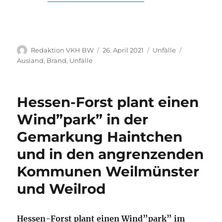
Autor
Veröffentlicht
Kategorien
Schlagwört
Redaktion VKH BW
26. April 2021
Unfälle
am
Ausland
,
Brand
,
Unfälle
Hessen-Forst plant einen
Wind”park” in der
Gemarkung Haintchen
und in den angrenzenden
Kommunen Weilmünster
und Weilrod
Hessen-Forst plant einen Wind”park” im