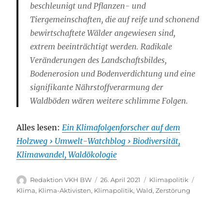
beschleunigt und Pflanzen- und
Tiergemeinschaften, die auf reife und schonend
bewirtschaftete Wälder angewiesen sind,
extrem beeinträchtigt werden. Radikale
Veränderungen des Landschaftsbildes,
Bodenerosion und Bodenverdichtung und eine
signifikante Nährstoffverarmung der
Waldböden wären weitere schlimme Folgen.
Alles lesen:
Ein Klimafolgenforscher auf dem
Holzweg › Umwelt-Watchblog › Biodiversität,
Klimawandel, Waldökologie
Autor
Veröffentlicht
Kategorien
Schla
Redaktion VKH BW
26. April 2021
Klimapolitik
am
Klima
,
Klima-Aktivisten
,
Klimapolitik
,
Wald
,
Zerstörung