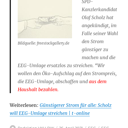
SPD-
Kanzlerkandidat
Olaf Scholz hat
angekündigt, im
Falle seiner Wahl
den Strom
Bildquelle: freestockgallery.de
günstiger zu
machen und die
EEG-Umlage ersatzlos zu streichen. “Wir
wollen den Öko-Aufschlag auf den Strompreis,
die EEG-Umlage, abschaffen und
aus dem
Haushalt bezahlen.
Weiterlesen:
Günstigerer Strom für alle: Scholz
will EEG-Umlage streichen | t-online
Autor
Veröffentlicht
Kategorien
Schlagwörter