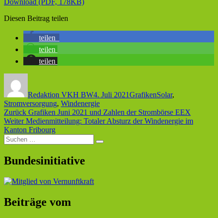
Download (PDF, 178KB)
Diesen Beitrag teilen
teilen
teilen
teilen
Autor
Veröffentlicht
Kategorien
Schlagwörter
am
Redaktion VKH BW
4. Juli 2021
Grafiken
Solar
,
Stromversorgung
,
Windenergie
Beitragsnavigation
Vorheriger
Zurück
Grafiken Juni 2021 und Zahlen der Strombörse EEX
Nächster
Beitrag:
Weiter
Medienmitteilung: Totaler Absturz der Windenergie im
Beitrag:
Kanton Fribourg
Suche
Suchen
nach:
Bundesinitiative
Beiträge vom