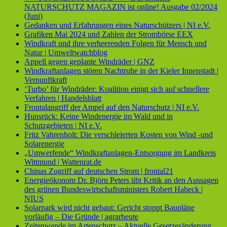
NATURSCHUTZ MAGAZIN ist online! Ausgabe 02/2024
(Juni)
Gedanken und Erfahrungen eines Naturschützers | NI e.V.
Grafiken Mai 2024 und Zahlen der Strombörse EEX
Windkraft und ihre verheerenden Folgen für Mensch und
Natur | Umweltwatchblog
Appell gegen geplante Windräder | GNZ
Windkraftanlagen stören Nachtruhe in der Kieler Innenstadt |
Vernunftkraft
‘Turbo’ für Windräder: Koalition einigt sich auf schnellere
Verfahren | Handelsblatt
Frontalangriff der Ampel auf den Naturschutz | NI e.V.
Hunsrück: Keine Windenergie im Wald und in
Schutzgebieten | NI e.V.
Fritz Vahrenholt: Die verschleierten Kosten von Wind -und
Solarenergie
„Umwerfende“ Windkraftanlagen-Entsorgung im Landkreis
Wittmund | Wattenrat.de
Chinas Zugriff auf deutschen Strom | frontal21
Energieökonom Dr. Björn Peters übt Kritik an den Aussagen
des grünen Bundeswirtschaftsministers Robert Habeck |
NIUS
Solarpark wird nicht gebaut: Gericht stoppt Baupläne
vorläufig – Die Gründe | agrarheute
Zeitenwende im Artenschutz – Aktuelle Gesetzesänderung