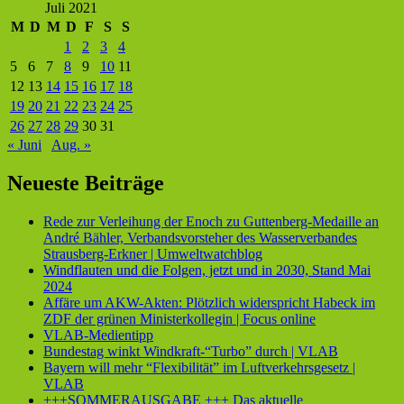
Juli 2021
M
D
M
D
F
S
S
1
2
3
4
5
6
7
8
9
10
11
12
13
14
15
16
17
18
19
20
21
22
23
24
25
26
27
28
29
30
31
« Juni
Aug. »
Neueste Beiträge
Rede zur Verleihung der Enoch zu Guttenberg-Medaille an
André Bähler, Verbandsvorsteher des Wasserverbandes
Strausberg-Erkner | Umweltwatchblog
Windflauten und die Folgen, jetzt und in 2030, Stand Mai
2024
Affäre um AKW-Akten: Plötzlich widerspricht Habeck im
ZDF der grünen Ministerkollegin | Focus online
VLAB-Medientipp
Bundestag winkt Windkraft-“Turbo” durch | VLAB
Bayern will mehr “Flexibilität” im Luftverkehrsgesetz |
VLAB
+++SOMMERAUSGABE +++ Das aktuelle