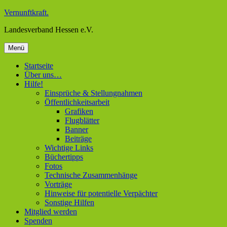
Zum
Vernunftkraft.
Inhalt
Landesverband Hessen e.V.
springen
Menü
Startseite
Über uns…
Hilfe!
Einsprüche & Stellungnahmen
Öffentlichkeitsarbeit
Grafiken
Flugblätter
Banner
Beiträge
Wichtige Links
Büchertipps
Fotos
Technische Zusammenhänge
Vorträge
Hinweise für potentielle Verpächter
Sonstige Hilfen
Mitglied werden
Spenden