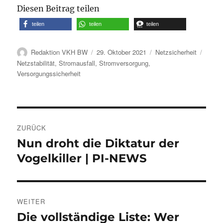
Diesen Beitrag teilen
teilen
teilen
teilen
Autor
Veröffentlicht
Kategorien
Schla
Redaktion VKH BW
29. Oktober 2021
Netzsicherheit
am
Netzstabilität
,
Stromausfall
,
Stromversorgung
,
Versorgungssicherheit
Beitragsnavigation
ZURÜCK
Nun droht die Diktatur der
Vorheriger
Beitrag:
Vogelkiller | PI-NEWS
WEITER
Die vollständige Liste: Wer
Nächster