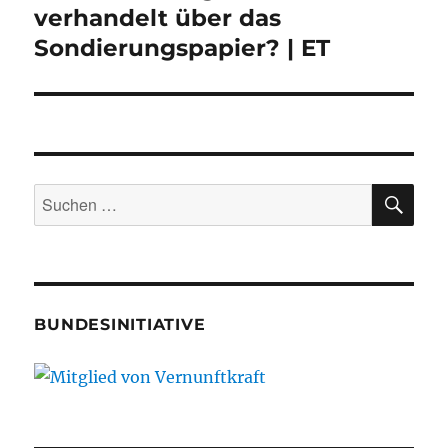
Beitrag:
verhandelt über das
Sondierungspapier? | ET
SU
Suche
nach:
BUNDESINITIATIVE