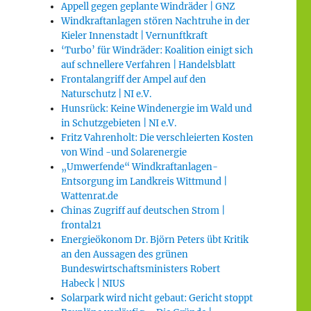
Appell gegen geplante Windräder | GNZ
Windkraftanlagen stören Nachtruhe in der
Kieler Innenstadt | Vernunftkraft
‘Turbo’ für Windräder: Koalition einigt sich
auf schnellere Verfahren | Handelsblatt
Frontalangriff der Ampel auf den
Naturschutz | NI e.V.
Hunsrück: Keine Windenergie im Wald und
in Schutzgebieten | NI e.V.
Fritz Vahrenholt: Die verschleierten Kosten
von Wind -und Solarenergie
„Umwerfende“ Windkraftanlagen-
Entsorgung im Landkreis Wittmund |
Wattenrat.de
Chinas Zugriff auf deutschen Strom |
frontal21
Energieökonom Dr. Björn Peters übt Kritik
an den Aussagen des grünen
Bundeswirtschaftsministers Robert
Habeck | NIUS
Solarpark wird nicht gebaut: Gericht stoppt