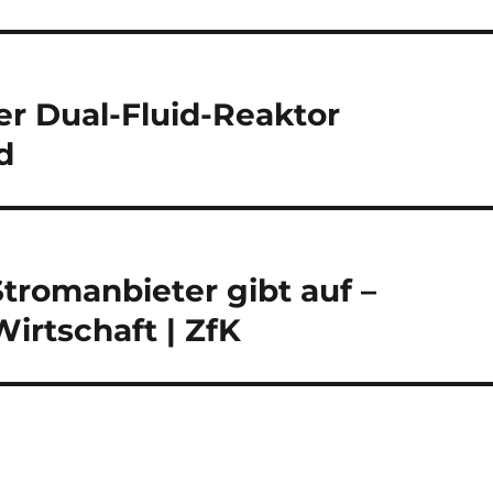
r Dual-Fluid-Reaktor
d
Stromanbieter gibt auf –
irtschaft | ZfK