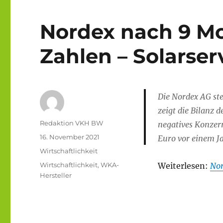
Nordex nach 9 Mo
Zahlen – Solarser
Die Nordex AG ste
zeigt die Bilanz 
Autor
Redaktion VKH BW
negatives Konzer
Veröffentlicht
16. November 2021
Euro vor einem Ja
am
Kategorien
Wirtschaftlichkeit
Schlagwörter
Wirtschaftlichkeit
,
WKA-
Weiterlesen:
Nor
Hersteller