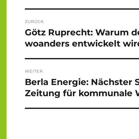
Beitragsnavigation
ZURÜCK
Götz Ruprecht: Warum de
Vorheriger
Beitrag:
woanders entwickelt wir
WEITER
Berla Energie: Nächster 
Nächster
Beitrag:
Zeitung für kommunale W