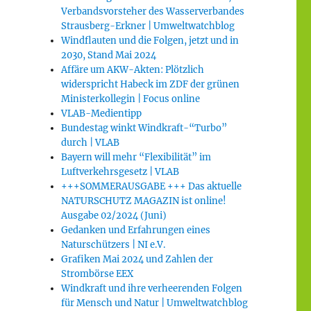
Verbandsvorsteher des Wasserverbandes
Strausberg-Erkner | Umweltwatchblog
Windflauten und die Folgen, jetzt und in
2030, Stand Mai 2024
Affäre um AKW-Akten: Plötzlich
widerspricht Habeck im ZDF der grünen
Ministerkollegin | Focus online
VLAB-Medientipp
Bundestag winkt Windkraft-“Turbo”
durch | VLAB
Bayern will mehr “Flexibilität” im
Luftverkehrsgesetz | VLAB
+++SOMMERAUSGABE +++ Das aktuelle
NATURSCHUTZ MAGAZIN ist online!
Ausgabe 02/2024 (Juni)
Gedanken und Erfahrungen eines
Naturschützers | NI e.V.
Grafiken Mai 2024 und Zahlen der
Strombörse EEX
Windkraft und ihre verheerenden Folgen
für Mensch und Natur | Umweltwatchblog