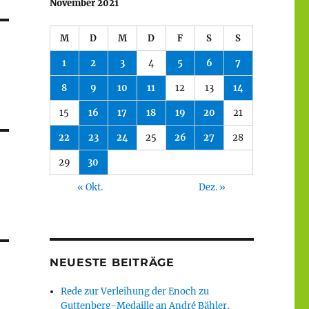
November 2021
M
D
M
D
F
S
S
1
2
3
4
5
6
7
8
9
10
11
12
13
14
15
16
17
18
19
20
21
22
23
24
25
26
27
28
29
30
« Okt.
Dez. »
NEUESTE BEITRÄGE
Rede zur Verleihung der Enoch zu
Guttenberg-Medaille an André Bähler,