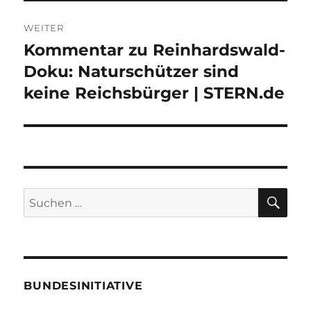
WEITER
Kommentar zu Reinhardswald-
Nächster
Beitrag:
Doku: Naturschützer sind
keine Reichsbürger | STERN.de
SU
Suche
nach:
BUNDESINITIATIVE