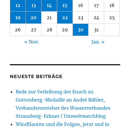
12
13
14
15
16
17
18
19
20
21
22
23
24
25
26
27
28
29
30
31
« Nov.
Jan. »
NEUESTE BEITRÄGE
Rede zur Verleihung der Enoch zu
Guttenberg-Medaille an André Bähler,
Verbandsvorsteher des Wasserverbandes
Strausberg-Erkner | Umweltwatchblog
Windflauten und die Folgen, jetzt und in