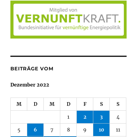
BEITRÄGE VOM
Dezember 2022
M
D
M
D
F
S
S
1
2
3
4
5
6
7
8
9
10
11