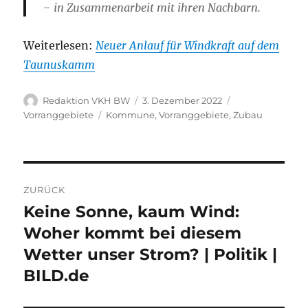
– in Zusammenarbeit mit ihren Nachbarn.
Weiterlesen:
Neuer Anlauf für Windkraft auf dem
Taunuskamm
Autor
Veröffentlicht
Kategorien
Redaktion VKH BW
3. Dezember 2022
am
Schlagwörter
Vorranggebiete
Kommune
,
Vorranggebiete
,
Zubau
Beitragsnavigation
ZURÜCK
Keine Sonne, kaum Wind:
Vorheriger
Beitrag:
Woher kommt bei diesem
Wetter unser Strom? | Politik |
BILD.de