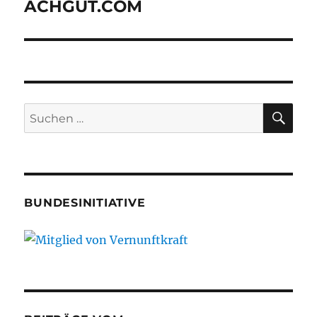
ACHGUT.COM
SU
Suche
nach:
BUNDESINITIATIVE