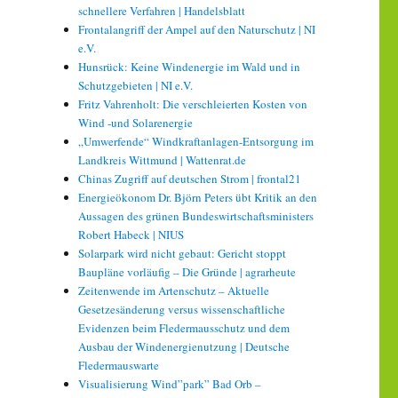
schnellere Verfahren | Handelsblatt
Frontalangriff der Ampel auf den Naturschutz | NI
e.V.
Hunsrück: Keine Windenergie im Wald und in
Schutzgebieten | NI e.V.
Fritz Vahrenholt: Die verschleierten Kosten von
Wind -und Solarenergie
„Umwerfende“ Windkraftanlagen-Entsorgung im
Landkreis Wittmund | Wattenrat.de
Chinas Zugriff auf deutschen Strom | frontal21
Energieökonom Dr. Björn Peters übt Kritik an den
Aussagen des grünen Bundeswirtschaftsministers
Robert Habeck | NIUS
Solarpark wird nicht gebaut: Gericht stoppt
Baupläne vorläufig – Die Gründe | agrarheute
Zeitenwende im Artenschutz – Aktuelle
Gesetzesänderung versus wissenschaftliche
Evidenzen beim Fledermausschutz und dem
Ausbau der Windenergienutzung | Deutsche
Fledermauswarte
Visualisierung Wind”park” Bad Orb –