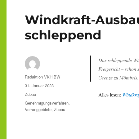
Windkraft-Ausba
schleppend
Das schleppende Win
Freigericht – schon 
Autor
Redaktion VKH BW
Grenze zu Mömbris.
Veröffentlicht
31. Januar 2023
am
Kategorien
Zubau
Alles lesen:
Windkra
Schlagwörter
Genehmigungsverfahren
,
Vorranggebiete
,
Zubau