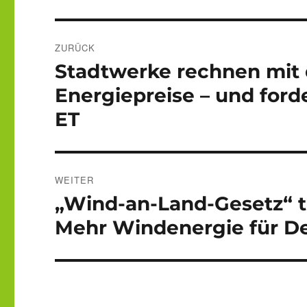
Beitragsnavigation
ZURÜCK
Stadtwerke rechnen mit 
Vorheriger
Beitrag:
Energiepreise – und ford
ET
WEITER
„Wind-an-Land-Gesetz“ tri
Nächster
Beitrag:
Mehr Windenergie für D