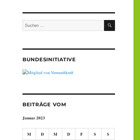
SUCHEN
Suche
nach:
BUNDESINITIATIVE
BEITRÄGE VOM
Januar 2023
M
D
M
D
F
S
S