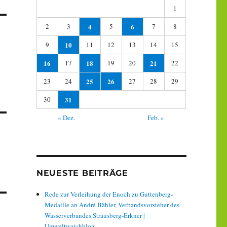
1
2
3
4
5
6
7
8
9
10
11
12
13
14
15
16
17
18
19
20
21
22
23
24
25
26
27
28
29
30
31
« Dez.
Feb. »
NEUESTE BEITRÄGE
Rede zur Verleihung der Enoch zu Guttenberg-
Medaille an André Bähler, Verbandsvorsteher des
Wasserverbandes Strausberg-Erkner |
Umweltwatchblog