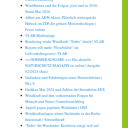
Windflauten und die Folgen, jetzt und in 2030,
Stand Mai 2024
Affäre um AKW-Akten: Plötzlich widerspricht
Habeck im ZDF der grünen Ministerkollegin |
Focus online
VLAB-Medientipp
Bundestag winkt Windkraft-“Turbo” durch | VLAB
Bayern will mehr “Flexibilität” im
Luftverkehrsgesetz | VLAB
+++SOMMERAUSGABE +++ Das aktuelle
NATURSCHUTZ MAGAZIN ist online! Ausgabe
02/2024 (Juni)
Gedanken und Erfahrungen eines Naturschützers |
NI e.V.
Grafiken Mai 2024 und Zahlen der Strombörse EEX
Windkraft und ihre verheerenden Folgen für
Mensch und Natur | Umweltwatchblog
Appell gegen geplante Windräder | GNZ
Windkraftanlagen stören Nachtruhe in der Kieler
Innenstadt | Vernunftkraft
‘Turbo’ für Windräder: Koalition einigt sich auf