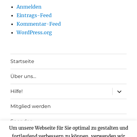
Anmelden
Eintrags-Feed
Kommentar-Feed
WordPress.org
Startseite
Über uns…
Unterme
Hilfe!
anzeigen
Mitglied werden
Spenden
Um unsere Webseite für Sie optimal zu gestalten und
Impressum
fortlaufend verbessern zu können, verwenden wir