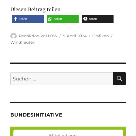
Diesen Beitrag teilen
teilen
teilen
teilen
Autor
Veröffentlicht
Kategorien
Schlagwör
Redaktion VKH BW
5. April 2024
Grafiken
am
Windflauten
SU
Suche
nach:
BUNDESINITIATIVE