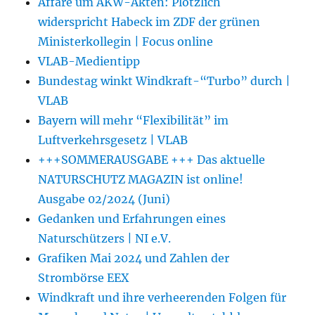
Affäre um AKW-Akten: Plötzlich
widerspricht Habeck im ZDF der grünen
Ministerkollegin | Focus online
VLAB-Medientipp
Bundestag winkt Windkraft-“Turbo” durch |
VLAB
Bayern will mehr “Flexibilität” im
Luftverkehrsgesetz | VLAB
+++SOMMERAUSGABE +++ Das aktuelle
NATURSCHUTZ MAGAZIN ist online!
Ausgabe 02/2024 (Juni)
Gedanken und Erfahrungen eines
Naturschützers | NI e.V.
Grafiken Mai 2024 und Zahlen der
Strombörse EEX
Windkraft und ihre verheerenden Folgen für