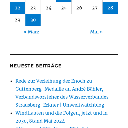
22
23
24
25
26
27
28
29
30
« März
Mai »
NEUESTE BEITRÄGE
Rede zur Verleihung der Enoch zu
Guttenberg-Medaille an André Bähler,
Verbandsvorsteher des Wasserverbandes
Strausberg-Erkner | Umweltwatchblog
Windflauten und die Folgen, jetzt und in
2030, Stand Mai 2024