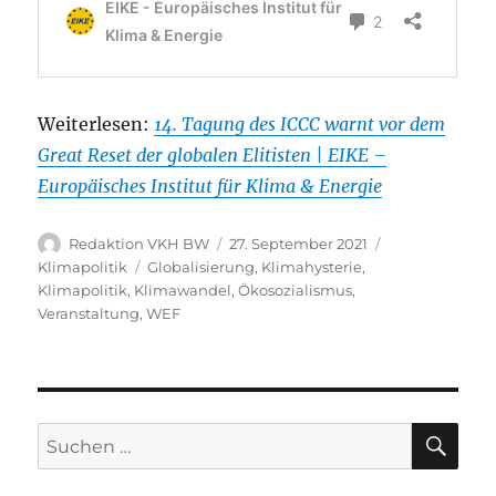
Weiterlesen:
14. Tagung des ICCC warnt vor dem
Great Reset der globalen Elitisten | EIKE –
Europäisches Institut für Klima & Energie
Autor
Veröffentlicht
Kategorien
Redaktion VKH BW
27. September 2021
am
Schlagwörter
Klimapolitik
Globalisierung
,
Klimahysterie
,
Klimapolitik
,
Klimawandel
,
Ökosozialismus
,
Veranstaltung
,
WEF
SU
Suche
nach: