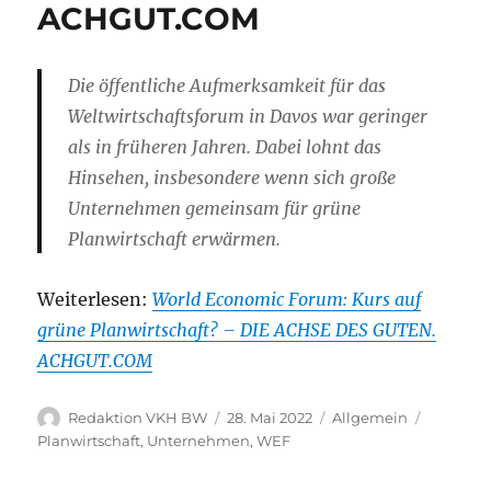
ACHGUT.COM
Die öffentliche Aufmerksamkeit für das
Weltwirtschaftsforum in Davos war geringer
als in früheren Jahren. Dabei lohnt das
Hinsehen, insbesondere wenn sich große
Unternehmen gemeinsam für grüne
Planwirtschaft erwärmen.
Weiterlesen:
World Economic Forum: Kurs auf
grüne Planwirtschaft? – DIE ACHSE DES GUTEN.
ACHGUT.COM
Autor
Veröffentlicht
Kategorien
Schlagwö
Redaktion VKH BW
28. Mai 2022
Allgemein
am
Planwirtschaft
,
Unternehmen
,
WEF