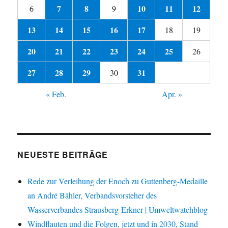
7
8
10
11
12
6
9
13
14
15
16
17
18
19
20
21
22
23
24
25
26
27
28
29
31
30
« Feb.
Apr. »
NEUESTE BEITRÄGE
Rede zur Verleihung der Enoch zu Guttenberg-Medaille
an André Bähler, Verbandsvorsteher des
Wasserverbandes Strausberg-Erkner | Umweltwatchblog
Windflauten und die Folgen, jetzt und in 2030, Stand