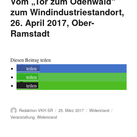
Vom „Tor zum Odenwald“
zum Windindustriestandort,
26. April 2017, Ober-
Ramstadt
Diesen Beitrag teilen
teilen
teilen
teilen
Autor
Veröffentlicht
Kategorien
Schlagwörte
Redaktion VKH SR
25. März 2017
Widerstand
am
Veranstaltung
,
Widerstand