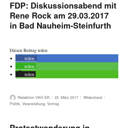
FDP: Diskussionsabend mit
Rene Rock am 29.03.2017
in Bad Nauheim-Steinfurth
Diesen Beitrag teilen
teilen
teilen
teilen
Autor
Veröffentlicht
Kategorien
Schlagwörte
Redaktion VKH SR
25. März 2017
Widerstand
am
Politik
,
Veranstaltung
,
Vortrag
Protestwanderung in