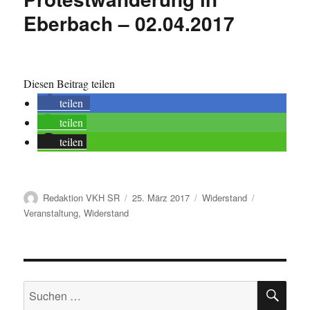
Eberbach – 02.04.2017
Diesen Beitrag teilen
teilen
teilen
teilen
Autor
Veröffentlicht
Kategorien
Schlagwörte
Redaktion VKH SR
25. März 2017
Widerstand
am
Veranstaltung
,
Widerstand
SU
Suche
nach: