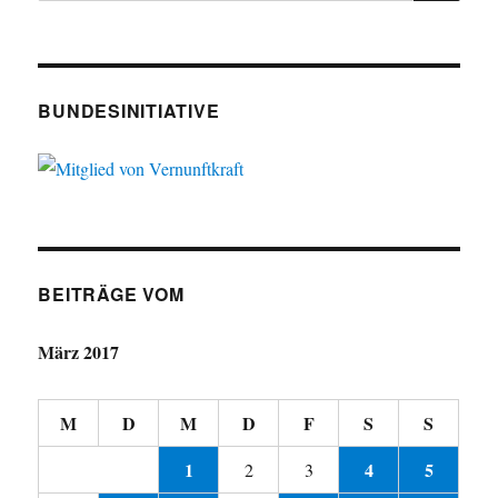
BUNDESINITIATIVE
BEITRÄGE VOM
März 2017
M
D
M
D
F
S
S
1
4
5
2
3