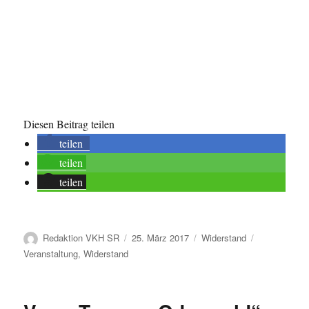
Diesen Beitrag teilen
teilen
teilen
teilen
Autor
Veröffentlicht
Kategorien
Schlagwörte
Redaktion VKH SR
25. März 2017
Widerstand
am
Veranstaltung
,
Widerstand