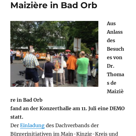
Maizière in Bad Orb
Aus
Anlass
des
Besuch
es von
Dr.
Thoma
s de
Maiziè
re in Bad Orb
fand an der Konzerthalle am 11. Juli eine DEMO
statt.
Der
Einladung
des Dachverbands der
Bürgerinitiativen im Main-Kinzig-Kreis und