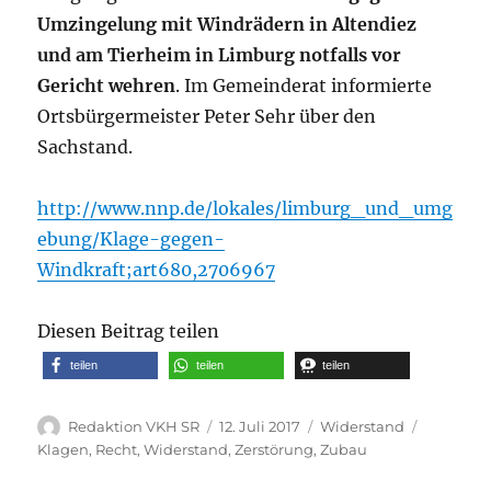
Umzingelung mit Windrädern in Altendiez
und am Tierheim in Limburg notfalls vor
Gericht wehren
. Im Gemeinderat informierte
Ortsbürgermeister Peter Sehr über den
Sachstand.
http://www.nnp.de/lokales/limburg_und_umg
ebung/Klage-gegen-
Windkraft;art680,2706967
Diesen Beitrag teilen
teilen
teilen
teilen
Autor
Veröffentlicht
Kategorien
Schlagwö
Redaktion VKH SR
12. Juli 2017
Widerstand
am
Klagen
,
Recht
,
Widerstand
,
Zerstörung
,
Zubau