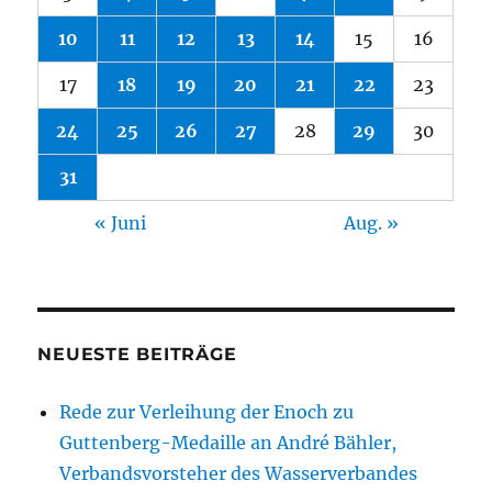
10
11
12
13
14
15
16
17
18
19
20
21
22
23
24
25
26
27
28
29
30
31
« Juni
Aug. »
NEUESTE BEITRÄGE
Rede zur Verleihung der Enoch zu
Guttenberg-Medaille an André Bähler,
Verbandsvorsteher des Wasserverbandes