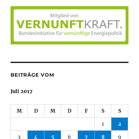
BEITRÄGE VOM
Juli 2017
M
D
M
D
F
S
S
1
2
3
4
5
6
7
8
9