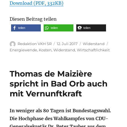
Download (PDF, 332KB)
Diesen Beitrag teilen
teilen
teilen
teilen
Autor
Veröffentlicht
Kategorien
Schlagwö
Redaktion VKH SR
12. Juli 2017
Widerstand
am
Energiewende
,
Kosten
,
Widerstand
,
Wirtschaftlichkeit
Thomas de Maizière
spricht in Bad Orb auch
mit Vernunftkraft
In weniger als 80 Tagen ist Bundestagswahl.
Die Hochphase des Wahlkampfes von CDU-
Generalsekretär Dr. Peter Tauber aus dem