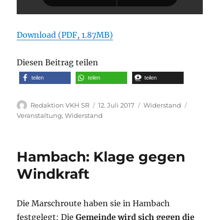
Download (PDF, 1.87MB)
Diesen Beitrag teilen
teilen
teilen
teilen
Autor
Veröffentlicht
Kategorien
Schlagwö
Redaktion VKH SR
12. Juli 2017
Widerstand
am
Veranstaltung
,
Widerstand
Hambach: Klage gegen
Windkraft
Die Marschroute haben sie in Hambach
festgelegt: Die
Gemeinde wird sich gegen die