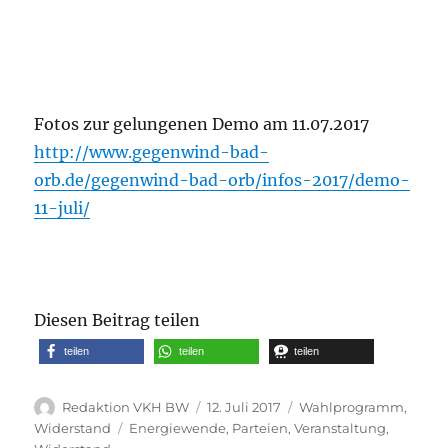
Fotos zur gelungenen Demo am 11.07.2017
http://www.gegenwind-bad-
orb.de/gegenwind-bad-orb/infos-2017/demo-
11-juli/
Diesen Beitrag teilen
teilen
teilen
teilen
Autor
Veröffentlicht
Kategorien
Redaktion VKH BW
12. Juli 2017
Wahlprogramm
,
am
Schlagwörter
Widerstand
Energiewende
,
Parteien
,
Veranstaltung
,