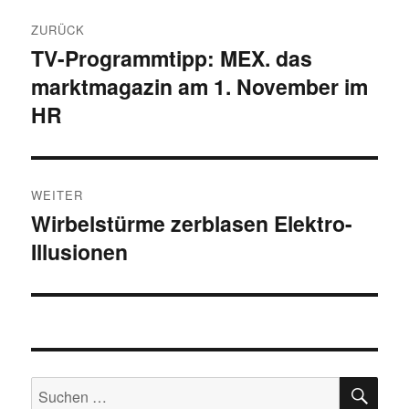
Beitragsnavigation
ZURÜCK
TV-Programmtipp: MEX. das
Vorheriger
marktmagazin am 1. November im
Beitrag:
HR
WEITER
Wirbelstürme zerblasen Elektro-
Nächster
Illusionen
Beitrag:
SU
Suche