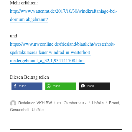
Mehr erfahren:
http://www.wattenrat.de/2017/10/30/windkraftanlage-bei-
dornum-abgebrannt/
und
https://www.nwzonline.de/friesland/blaulicht/westerholt-
spektakulaeres-feuer-windrad-in-westerholt-
niedergebrannt_a_32,1,934141708.html
Diesen Beitrag teilen
teilen
teilen
teilen
Autor
Veröffentlicht
Kategorien
Schlagwörter
Redaktion VKH BW
31. Oktober 2017
Unfälle
Brand
,
am
Gesundheit
,
Unfälle