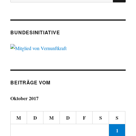
nach:
BUNDESINITIATIVE
BEITRÄGE VOM
Oktober 2017
M
D
M
D
F
S
S
1