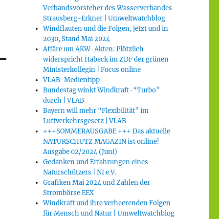
Verbandsvorsteher des Wasserverbandes
Strausberg-Erkner | Umweltwatchblog
Windflauten und die Folgen, jetzt und in
2030, Stand Mai 2024
Affäre um AKW-Akten: Plötzlich
widerspricht Habeck im ZDF der grünen
Ministerkollegin | Focus online
VLAB-Medientipp
Bundestag winkt Windkraft-“Turbo”
durch | VLAB
Bayern will mehr “Flexibilität” im
Luftverkehrsgesetz | VLAB
+++SOMMERAUSGABE +++ Das aktuelle
NATURSCHUTZ MAGAZIN ist online!
Ausgabe 02/2024 (Juni)
Gedanken und Erfahrungen eines
Naturschützers | NI e.V.
Grafiken Mai 2024 und Zahlen der
Strombörse EEX
Windkraft und ihre verheerenden Folgen
für Mensch und Natur | Umweltwatchblog