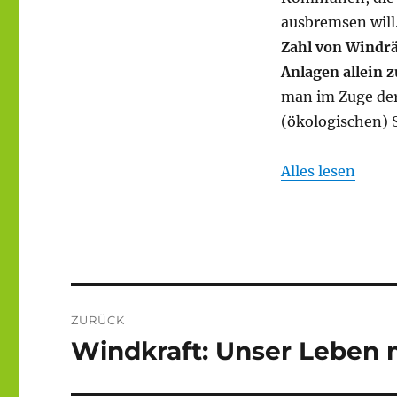
ausbremsen will
Zahl von Windrä
Anlagen allein z
man im Zuge der
(ökologischen) 
Alles lesen
Beitragsnavigation
ZURÜCK
Windkraft: Unser Leben 
Vorheriger
Beitrag: