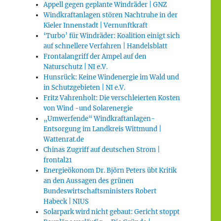
Appell gegen geplante Windräder | GNZ
Windkraftanlagen stören Nachtruhe in der
Kieler Innenstadt | Vernunftkraft
‘Turbo’ für Windräder: Koalition einigt sich
auf schnellere Verfahren | Handelsblatt
Frontalangriff der Ampel auf den
Naturschutz | NI e.V.
Hunsrück: Keine Windenergie im Wald und
in Schutzgebieten | NI e.V.
Fritz Vahrenholt: Die verschleierten Kosten
von Wind -und Solarenergie
„Umwerfende“ Windkraftanlagen-
Entsorgung im Landkreis Wittmund |
Wattenrat.de
Chinas Zugriff auf deutschen Strom |
frontal21
Energieökonom Dr. Björn Peters übt Kritik
an den Aussagen des grünen
Bundeswirtschaftsministers Robert
Habeck | NIUS
Solarpark wird nicht gebaut: Gericht stoppt