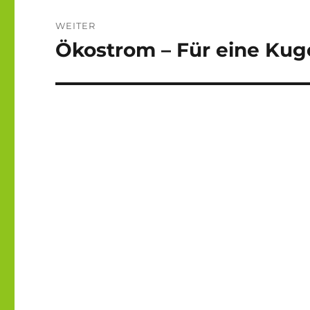
WEITER
Ökostrom – Für eine Kuge
Nächster
Beitrag: