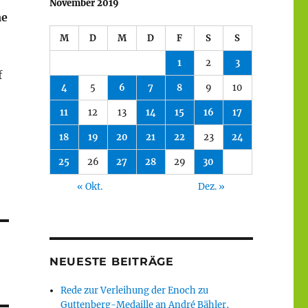
November 2019
me
M
D
M
D
F
S
S
1
2
3
f
4
5
6
7
8
9
10
11
12
13
14
15
16
17
18
19
20
21
22
23
24
25
26
27
28
29
30
« Okt.
Dez. »
NEUESTE BEITRÄGE
Rede zur Verleihung der Enoch zu
Guttenberg-Medaille an André Bähler,