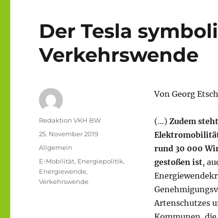
Der Tesla symboli
Verkehrswende
Von Georg Etsch
Autor
Redaktion VKH BW
(…)
Zudem steht
Veröffentlicht
25. November 2019
Elektromobilitä
am
Kategorien
Allgemein
rund 30 000 Win
Schlagwörter
E-Mobilität
,
Energiepolitik
,
gestoßen ist
, a
Energiewende
,
Energiewendekrit
Verkehrswende
Genehmigungsver
Artenschutzes un
Kommunen, die 