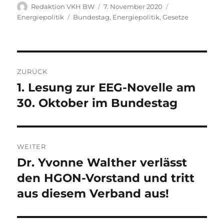
Autor
Veröffentlicht
Kategorien
Redaktion VKH BW
7. November 2020
am
Schlagwörter
Energiepolitik
Bundestag
,
Energiepolitik
,
Gesetze
Beitragsnavigation
ZURÜCK
1. Lesung zur EEG-Novelle am
Vorheriger
Beitrag:
30. Oktober im Bundestag
WEITER
Dr. Yvonne Walther verlässt
Nächster
Beitrag:
den HGON-Vorstand und tritt
aus diesem Verband aus!