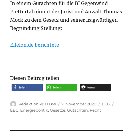
In einem Gutachten für die BI Gegenwind
Frettertal nimmt der Jurist und Anwalt Thomas
Mock zu dem Gesetz und seiner fragwürdigen
Begründung Stellung:
Eifelon.de berichtete
Diesen Beitrag teilen
teilen
teilen
teilen
Autor
Veröffentlicht
Kategorien
Schlagwö
Redaktion VKH BW
7. November 2020
EEG
am
EEG
,
Energiepolitik
,
Gesetze
,
Gutachten
,
Recht