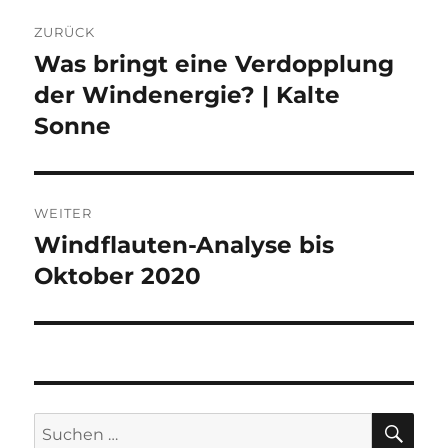
Beitragsnavigation
ZURÜCK
Was bringt eine Verdopplung
Vorheriger
Beitrag:
der Windenergie? | Kalte
Sonne
WEITER
Windflauten-Analyse bis
Nächster
Beitrag:
Oktober 2020
SU
Suche