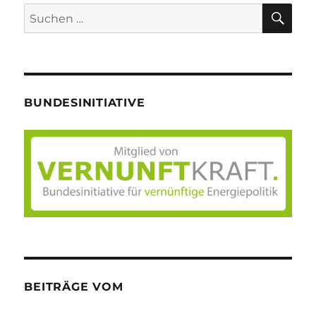
SU
Suche
nach:
BUNDESINITIATIVE
BEITRÄGE VOM