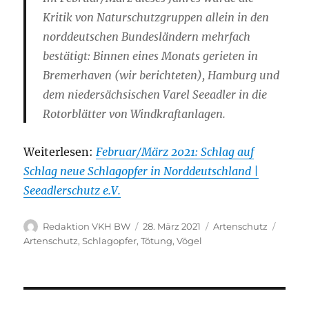
Kritik von Naturschutzgruppen allein in den
norddeutschen Bundesländern mehrfach
bestätigt: Binnen eines Monats gerieten in
Bremerhaven (wir berichteten), Hamburg und
dem niedersächsischen Varel Seeadler in die
Rotorblätter von Windkraftanlagen.
Weiterlesen:
Februar/März 2021: Schlag auf
Schlag neue Schlagopfer in Norddeutschland |
Seeadlerschutz e.V.
Autor
Veröffentlicht
Kategorien
Schla
Redaktion VKH BW
28. März 2021
Artenschutz
am
Artenschutz
,
Schlagopfer
,
Tötung
,
Vögel
Beitragsnavigation