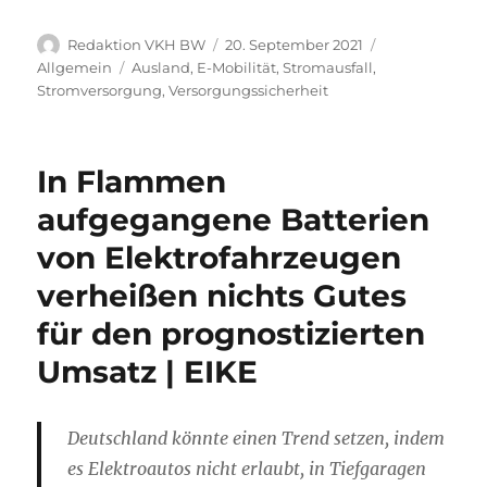
Autor
Veröffentlicht
Kategorien
Redaktion VKH BW
20. September 2021
am
Schlagwörter
Allgemein
Ausland
,
E-Mobilität
,
Stromausfall
,
Stromversorgung
,
Versorgungssicherheit
In Flammen
aufgegangene Batterien
von Elektrofahrzeugen
verheißen nichts Gutes
für den prognostizierten
Umsatz | EIKE
Deutschland könnte einen Trend setzen, indem
es Elektroautos nicht erlaubt, in Tiefgaragen