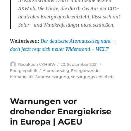
In Kürze schaltet Deutschland seine letzten
AKW ab. Die Lücke, die durch das Aus der CO2-
neutralen Energiequelle entsteht, lässt sich mit
Solar- und Windkraft längst nicht schließen.
Weiterlesen:
Der deutsche Atomausstieg naht –
doch jetzt regt sich neuer Widerstand – WELT
Autor
Veröffentlicht
Kategorien
Redaktion VKH BW
20. September 2021
am
Schlagwörter
Energiepolitik
Atomausstieg
,
Energiewende
,
Klimapolitik
,
Stromversorgung
,
Versorgungssicherheit
Warnungen vor
drohender Energiekrise
in Europa | AGEU