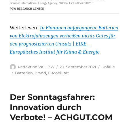
Weiterlesen:
In Flammen aufgegangene Batterien
von Elektrofahrzeugen verheißen nichts Gutes für
den prognostizierten Umsatz | EIKE –
Europäisches Institut für Klima & Energie
Autor
Veröffentlicht
Kategorien
Redaktion VKH BW
20. September 2021
Unfälle
am
Schlagwörter
Batterien
,
Brand
,
E-Mobilität
Der Sonntagsfahrer:
Innovation durch
Verbote! – ACHGUT.COM