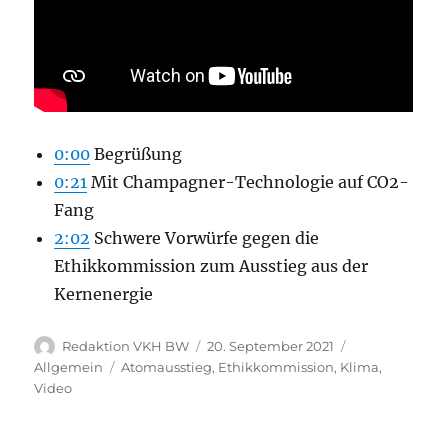
0:00
Begrüßung
0:21
Mit Champagner-Technologie auf CO2-
Fang
2:02
Schwere Vorwürfe gegen die
Ethikkommission zum Ausstieg aus der
Kernenergie
Autor
Veröffentlicht
Kategorien
Redaktion VKH BW
20. September 2021
am
Schlagwörter
Allgemein
Atomausstieg
,
Ethikkommission
,
Klima
,
Video