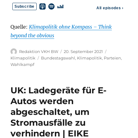
Quelle:
Klimapolitik ohne Kompass – Think
beyond the obvious
Autor
Veröffentlicht
Kategorien
Redaktion VKH BW
20. September 2021
am
Schlagwörter
Klimapolitik
Bundestagswahl
,
Klimapolitik
,
Parteien
,
Wahlkampf
UK: Ladegeräte für E-
Autos werden
abgeschaltet, um
Stromausfälle zu
verhindern | EIKE