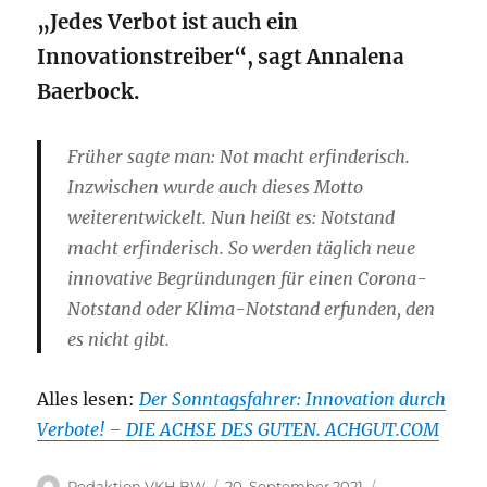
„Jedes Verbot ist auch ein
Innovationstreiber“, sagt Annalena
Baerbock.
Früher sagte man: Not macht erfinderisch.
Inzwischen wurde auch dieses Motto
weiterentwickelt. Nun heißt es: Notstand
macht erfinderisch. So werden täglich neue
innovative Begründungen für einen Corona-
Notstand oder Klima-Notstand erfunden, den
es nicht gibt.
Alles lesen:
Der Sonntagsfahrer: Innovation durch
Verbote! – DIE ACHSE DES GUTEN. ACHGUT.COM
Autor
Veröffentlicht
Kategorien
Redaktion VKH BW
20. September 2021