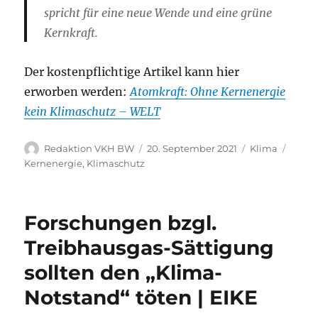
spricht für eine neue Wende und eine grüne
Kernkraft.
Der kostenpflichtige Artikel kann hier
erworben werden:
Atomkraft: Ohne Kernenergie
kein Klimaschutz – WELT
Autor
Veröffentlicht
Kategorien
Schla
Redaktion VKH BW
20. September 2021
Klima
am
Kernenergie
,
Klimaschutz
Forschungen bzgl.
Treibhausgas-Sättigung
sollten den „Klima-
Notstand“ töten | EIKE