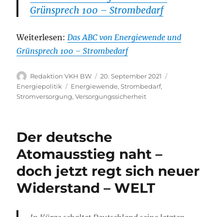
Grünsprech 100 – Strombedarf
Weiterlesen:
Das ABC von Energiewende und
Grünsprech 100 – Strombedarf
Autor
Veröffentlicht
Kategorien
Redaktion VKH BW
20. September 2021
am
Schlagwörter
Energiepolitik
Energiewende
,
Strombedarf
,
Stromversorgung
,
Versorgungssicherheit
Der deutsche
Atomausstieg naht –
doch jetzt regt sich neuer
Widerstand – WELT