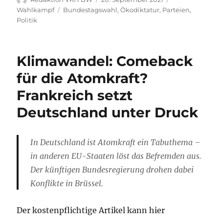
am
Schlagwörter
Wahlkampf
Bundestagswahl
,
Ökodiktatur
,
Parteien
,
Politik
Klimawandel: Comeback
für die Atomkraft?
Frankreich setzt
Deutschland unter Druck
In Deutschland ist Atomkraft ein Tabuthema –
in anderen EU-Staaten löst das Befremden aus.
Der künftigen Bundesregierung drohen dabei
Konflikte in Brüssel.
Der kostenpflichtige Artikel kann hier