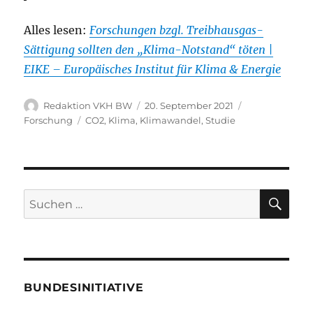
Alles lesen:
Forschungen bzgl. Treibhausgas-
Sättigung sollten den „Klima-Notstand“ töten |
EIKE – Europäisches Institut für Klima & Energie
Autor
Veröffentlicht
Kategorien
Redaktion VKH BW
20. September 2021
am
Schlagwörter
Forschung
CO2
,
Klima
,
Klimawandel
,
Studie
SU
Suche
nach:
BUNDESINITIATIVE