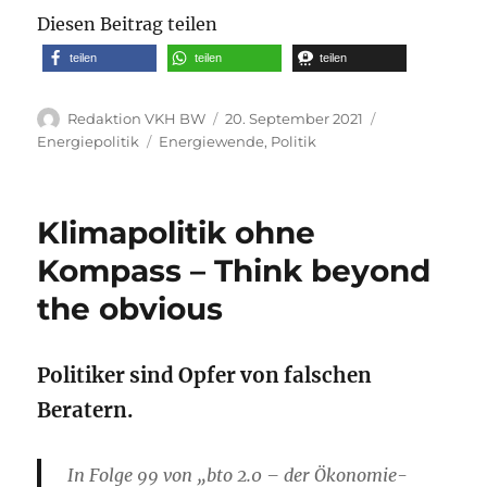
Diesen Beitrag teilen
teilen
teilen
teilen
Autor
Veröffentlicht
Kategorien
Redaktion VKH BW
20. September 2021
am
Schlagwörter
Energiepolitik
Energiewende
,
Politik
Klimapolitik ohne
Kompass – Think beyond
the obvious
Politiker sind Opfer von falschen
Beratern.
In Folge 99 von „bto 2.0 – der Ökonomie-