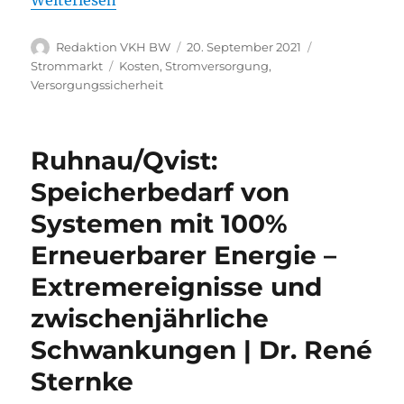
Weiterlesen
Autor
Veröffentlicht
Kategorien
Redaktion VKH BW
20. September 2021
am
Schlagwörter
Strommarkt
Kosten
,
Stromversorgung
,
Versorgungssicherheit
Ruhnau/Qvist:
Speicherbedarf von
Systemen mit 100%
Erneuerbarer Energie –
Extremereignisse und
zwischenjährliche
Schwankungen | Dr. René
Sternke