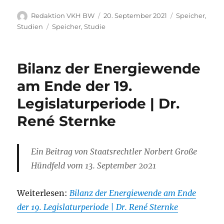
Autor
Veröffentlicht
Kategorien
Redaktion VKH BW
20. September 2021
Speicher
,
am
Schlagwörter
Studien
Speicher
,
Studie
Bilanz der Energiewende
am Ende der 19.
Legislaturperiode | Dr.
René Sternke
Ein Beitrag von Staatsrechtler Norbert Große
Hündfeld vom 13. September 2021
Weiterlesen:
Bilanz der Energiewende am Ende
der 19. Legislaturperiode | Dr. René Sternke