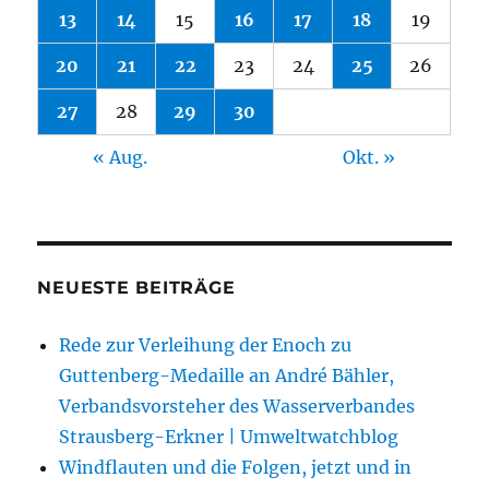
13
14
15
16
17
18
19
20
21
22
23
24
25
26
27
28
29
30
« Aug.
Okt. »
NEUESTE BEITRÄGE
Rede zur Verleihung der Enoch zu
Guttenberg-Medaille an André Bähler,
Verbandsvorsteher des Wasserverbandes
Strausberg-Erkner | Umweltwatchblog
Windflauten und die Folgen, jetzt und in