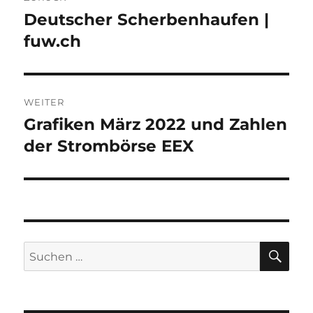
Deutscher Scherbenhaufen |
Vorheriger
Beitrag:
fuw.ch
WEITER
Grafiken März 2022 und Zahlen
Nächster
Beitrag:
der Strombörse EEX
SU
Suche
nach: