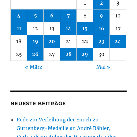
1
2
3
4
5
6
7
8
9
10
11
12
13
14
15
16
17
18
19
20
21
22
23
24
25
26
27
28
29
30
« März
Mai »
NEUESTE BEITRÄGE
Rede zur Verleihung der Enoch zu
Guttenberg-Medaille an André Bähler,
Verbandsvorsteher des Wasserverbandes