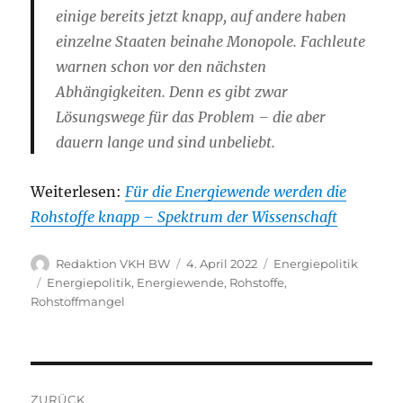
einige bereits jetzt knapp, auf andere haben
einzelne Staaten beinahe Monopole. Fachleute
warnen schon vor den nächsten
Abhängigkeiten. Denn es gibt zwar
Lösungswege für das Problem – die aber
dauern lange und sind unbeliebt.
Weiterlesen:
Für die Energiewende werden die
Rohstoffe knapp – Spektrum der Wissenschaft
Autor
Veröffentlicht
Kategorien
Redaktion VKH BW
4. April 2022
Energiepolitik
am
Schlagwörter
Energiepolitik
,
Energiewende
,
Rohstoffe
,
Rohstoffmangel
Beitragsnavigation
ZURÜCK