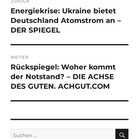
ZURÜCK
Energiekrise: Ukraine bietet
Vorheriger
Beitrag:
Deutschland Atomstrom an –
DER SPIEGEL
WEITER
Rückspiegel: Woher kommt
Nächster
Beitrag:
der Notstand? – DIE ACHSE
DES GUTEN. ACHGUT.COM
SU
Suche