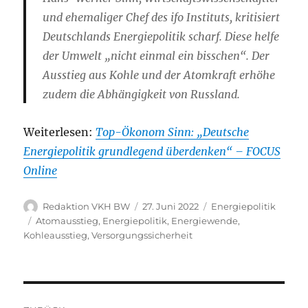
und ehemaliger Chef des ifo Instituts, kritisiert
Deutschlands Energiepolitik scharf. Diese helfe
der Umwelt „nicht einmal ein bisschen“. Der
Ausstieg aus Kohle und der Atomkraft erhöhe
zudem die Abhängigkeit von Russland.
Weiterlesen:
Top-Ökonom Sinn: „Deutsche
Energiepolitik grundlegend überdenken“ – FOCUS
Online
Autor
Veröffentlicht
Kategorien
Redaktion VKH BW
27. Juni 2022
Energiepolitik
am
Schlagwörter
Atomausstieg
,
Energiepolitik
,
Energiewende
,
Kohleausstieg
,
Versorgungssicherheit
Beitragsnavigation