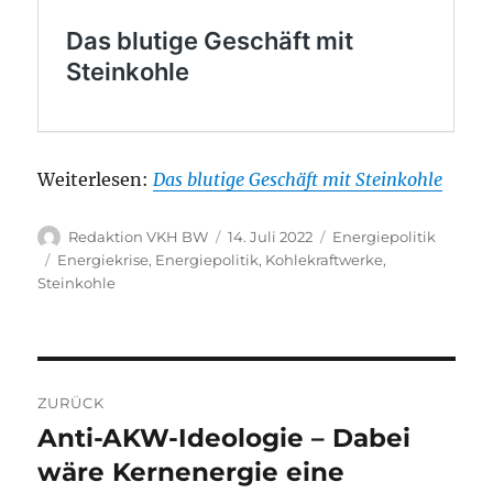
Weiterlesen:
Das blutige Geschäft mit Steinkohle
Autor
Veröffentlicht
Kategorien
Redaktion VKH BW
14. Juli 2022
Energiepolitik
am
Schlagwörter
Energiekrise
,
Energiepolitik
,
Kohlekraftwerke
,
Steinkohle
Beitragsnavigation
ZURÜCK
Anti-AKW-Ideologie – Dabei
Vorheriger
Beitrag:
wäre Kernenergie eine