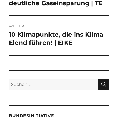
deutliche Gaseinsparung | TE
WEITER
10 Klimapunkte, die ins Klima-
Nächster
Beitrag:
Elend führen! | EIKE
SU
Suche
nach:
BUNDESINITIATIVE