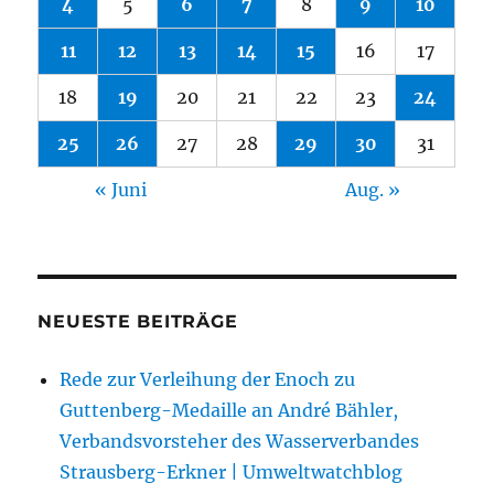
4
5
6
7
8
9
10
11
12
13
14
15
16
17
18
19
20
21
22
23
24
25
26
27
28
29
30
31
« Juni
Aug. »
NEUESTE BEITRÄGE
Rede zur Verleihung der Enoch zu
Guttenberg-Medaille an André Bähler,
Verbandsvorsteher des Wasserverbandes
Strausberg-Erkner | Umweltwatchblog