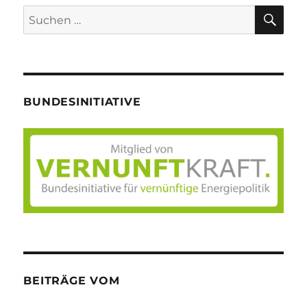
SU
Suche
nach:
BUNDESINITIATIVE
BEITRÄGE VOM