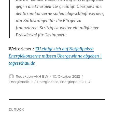
gegen die Energiekrise geeinigt. Übergewinne
der Stromkonzerne sollen abgeschöpft werden,
um Entlastungen für die Bürger zu
finanzieren. Strittig ist weiter ein möglicher
Preisdeckel für Gasimporte.
Weiterlesen:
EU einigt sich auf Notfallpaket:
Energiekonzerne müssen Übergewinne abgeben |
tagesschau.de
Autor
Veröffentlicht
Kategorien
Redaktion VKH BW
10. Oktober 2022
am
Schlagwörter
Energiepolitik
Energiekrise
,
Energiepolitik
,
EU
Beitragsnavigation
ZURÜCK