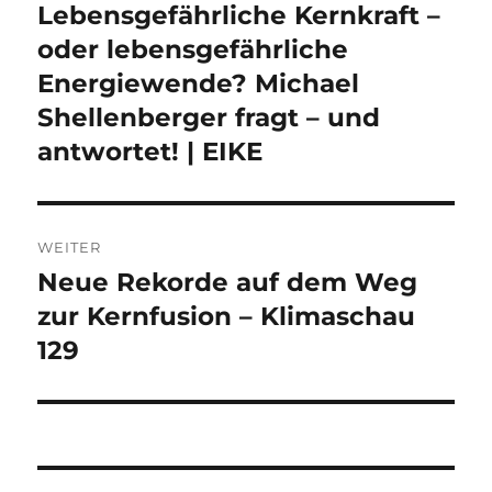
Lebensgefährliche Kernkraft –
Vorheriger
Beitrag:
oder lebensgefährliche
Energiewende? Michael
Shellenberger fragt – und
antwortet! | EIKE
WEITER
Neue Rekorde auf dem Weg
Nächster
Beitrag:
zur Kernfusion – Klimaschau
129