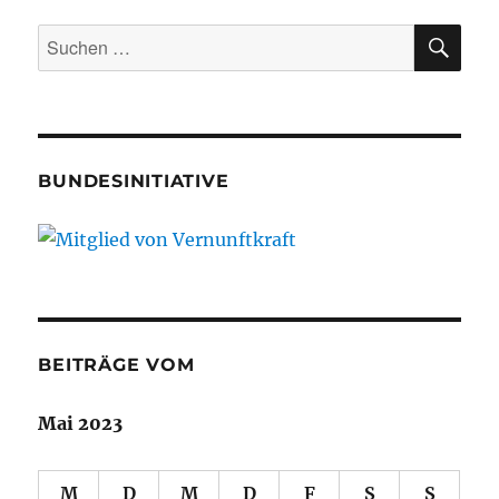
SU
Suche
nach:
BUNDESINITIATIVE
BEITRÄGE VOM
Mai 2023
M
D
M
D
F
S
S