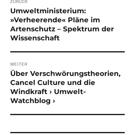
ZURÜCK
Umweltministerium:
Vorheriger
Beitrag:
»Verheerende« Pläne im
Artenschutz – Spektrum der
Wissenschaft
WEITER
Über Verschwörungstheorien,
Nächster
Beitrag:
Cancel Culture und die
Windkraft › Umwelt-
Watchblog ›