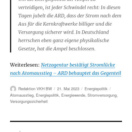
verteidigen, ist jeder Schwindel recht: In diesen
Tagen jubelt die ARD, dass der Strom nach dem
Aus für die Kernkraftwerke billiger und die
Versorgung sicherer wird. In Deutschland
herrschen eben ganz eigene physikalische
Gesetze, hat die Ampel beschlossen.
Weiterlesen:
Netzagentur bestätigt Stromlücke
nach Atomausstieg – ARD behauptet das Gegenteil
Autor
Veröffentlicht
Kategorien
Schlagwört
Redaktion VKH BW
21. Mai 2023
Energiepolitik
am
Atomausstieg
,
Energiepolitik
,
Energiewende
,
Stromversorgung
,
Versorgungssicherheit
Beitragsnavigation