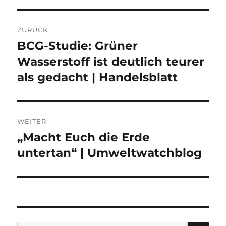
Beitragsnavigation
ZURÜCK
BCG-Studie: Grüner
Vorheriger
Beitrag:
Wasserstoff ist deutlich teurer
als gedacht | Handelsblatt
WEITER
„Macht Euch die Erde
Nächster
Beitrag:
untertan“ | Umweltwatchblog
SU