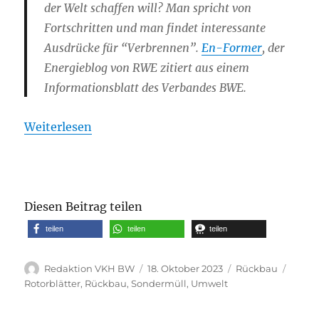
der Welt schaffen will? Man spricht von
Fortschritten und man findet interessante
Ausdrücke für “Verbrennen”.
En-Former
, der
Energieblog von RWE zitiert aus einem
Informationsblatt des Verbandes BWE.
Weiterlesen
Diesen Beitrag teilen
teilen
teilen
teilen
Autor
Veröffentlicht
Kategorien
Schla
Redaktion VKH BW
18. Oktober 2023
Rückbau
am
Rotorblätter
,
Rückbau
,
Sondermüll
,
Umwelt