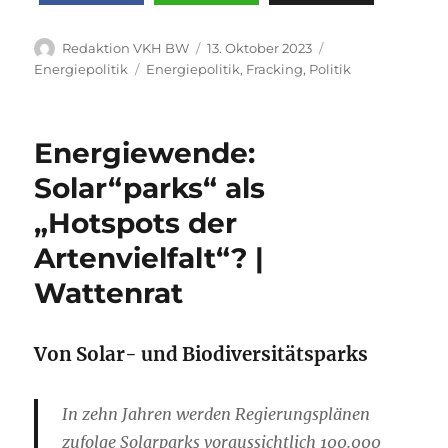
Autor
Veröffentlicht
Kategorien
Redaktion VKH BW
13. Oktober 2023
am
Schlagwörter
Energiepolitik
Energiepolitik
,
Fracking
,
Politik
Energiewende:
Solar“parks“ als
„Hotspots der
Artenvielfalt“? |
Wattenrat
Von Solar- und Biodiversitätsparks
In zehn Jahren werden Regierungsplänen
zufolge Solarparks voraussichtlich 100.000