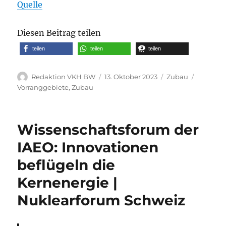
Quelle
Diesen Beitrag teilen
teilen
teilen
teilen
Autor
Veröffentlicht
Kategorien
Schlagw
Redaktion VKH BW
13. Oktober 2023
Zubau
am
Vorranggebiete
,
Zubau
Wissenschaftsforum der
IAEO: Innovationen
beflügeln die
Kernenergie |
Nuklearforum Schweiz