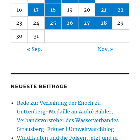
16
17
18
19
20
21
22
23
24
25
26
27
28
29
30
31
« Sep.
Nov. »
NEUESTE BEITRÄGE
Rede zur Verleihung der Enoch zu
Guttenberg-Medaille an André Bähler,
Verbandsvorsteher des Wasserverbandes
Strausberg-Erkner | Umweltwatchblog
Windflauten und die Folgen, jetzt und in