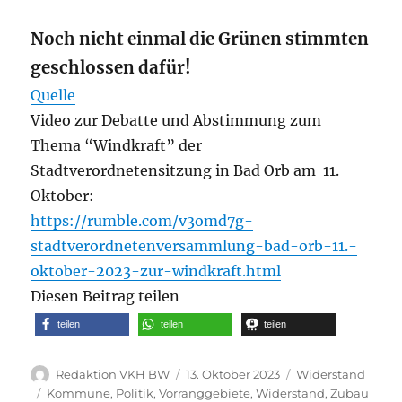
Noch nicht einmal die Grünen stimmten
geschlossen dafür!
Quelle
Video zur Debatte und Abstimmung zum
Thema “Windkraft” der
Stadtverordnetensitzung in Bad Orb am 11.
Oktober:
https://rumble.com/v3omd7g-
stadtverordnetenversammlung-bad-orb-11.-
oktober-2023-zur-windkraft.html
Diesen Beitrag teilen
teilen
teilen
teilen
Autor
Veröffentlicht
Kategorien
Redaktion VKH BW
13. Oktober 2023
Widerstand
am
Schlagwörter
Kommune
,
Politik
,
Vorranggebiete
,
Widerstand
,
Zubau