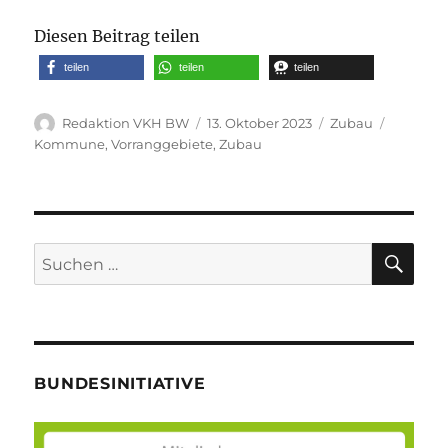
Diesen Beitrag teilen
teilen
teilen
teilen
Autor
Veröffentlicht
Kategorien
Schlagw
Redaktion VKH BW
13. Oktober 2023
Zubau
am
Kommune
,
Vorranggebiete
,
Zubau
SU
Suche
nach:
BUNDESINITIATIVE