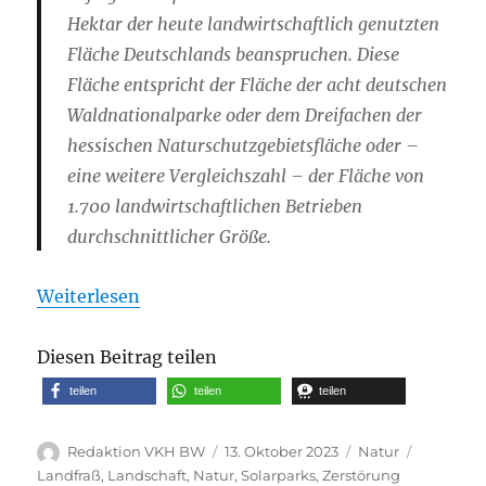
Hektar der heute landwirtschaftlich genutzten
Fläche Deutschlands beanspruchen. Diese
Fläche entspricht der Fläche der acht deutschen
Waldnationalparke oder dem Dreifachen der
hessischen Naturschutzgebietsfläche oder –
eine weitere Vergleichszahl – der Fläche von
1.700 landwirtschaftlichen Betrieben
durchschnittlicher Größe.
Weiterlesen
Diesen Beitrag teilen
teilen
teilen
teilen
Autor
Veröffentlicht
Kategorien
Schlagwö
Redaktion VKH BW
13. Oktober 2023
Natur
am
Landfraß
,
Landschaft
,
Natur
,
Solarparks
,
Zerstörung