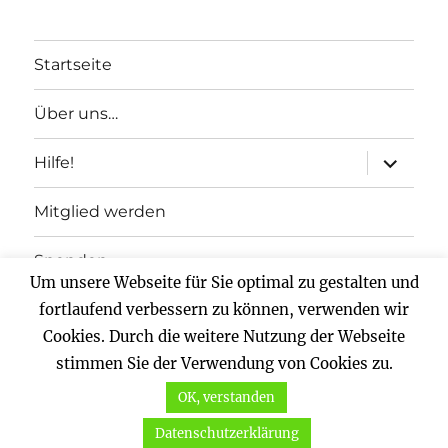
Startseite
Über uns…
Unterme
Hilfe!
anzeigen
Mitglied werden
Spenden
Um unsere Webseite für Sie optimal zu gestalten und
Impressum
fortlaufend verbessern zu können, verwenden wir
Cookies. Durch die weitere Nutzung der Webseite
Datenschutz
stimmen Sie der Verwendung von Cookies zu.
OK, verstanden
Vernunftkraft.
Mit Stolz präsentiert von WordPress
Datenschutzerklärung