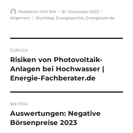
Autor
Veröffentlicht
Kategorien
Redaktion VKH BW
30. Dezember 2023
am
Schlagwörter
Allgemein
Buchtipp
,
Energiepolitik
,
Energiewende
Beitragsnavigation
ZURÜCK
Risiken von Photovoltaik-
Vorheriger
Beitrag:
Anlagen bei Hochwasser |
Energie-Fachberater.de
WEITER
Auswertungen: Negative
Nächster
Beitrag:
Börsenpreise 2023