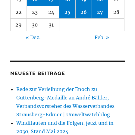
22
23
24
25
26
27
28
29
30
31
« Dez.
Feb. »
NEUESTE BEITRÄGE
Rede zur Verleihung der Enoch zu
Guttenberg-Medaille an André Bähler,
Verbandsvorsteher des Wasserverbandes
Strausberg-Erkner | Umweltwatchblog
Windflauten und die Folgen, jetzt und in
2030, Stand Mai 2024