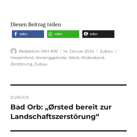
Diesen Beitrag teilen
teilen
teilen
teilen
Autor
Veröffentlicht
Kategorien
Schlagwö
Redaktion VKH BW
14. Januar 2024
Zubau
am
Hessenforst
,
Vorranggebiete
,
Wald
,
Widerstand
,
Zerstörung
,
Zubau
Beitragsnavigation
ZURÜCK
Bad Orb: „Ørsted bereit zur
Vorheriger
Beitrag:
Landschaftszerstörung“