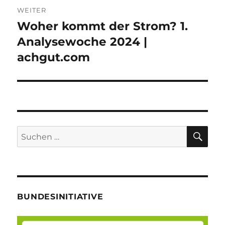
WEITER
Woher kommt der Strom? 1.
Nächster
Beitrag:
Analysewoche 2024 |
achgut.com
SU
Suche
nach:
BUNDESINITIATIVE