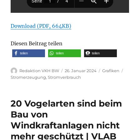
Download (PDF, 664KB)
Diesen Beitrag teilen
teilen
teilen
teilen
Autor
Veröffentlicht
Kategorien
Schlag
Redaktion VKH BW
26. Januar 2024
Grafiken
am
Stromerzeugung
,
Stromverbrauch
20 Vogelarten sind beim
Bau von
Windkraftanlagen nicht
mehr geschützt | VLAB