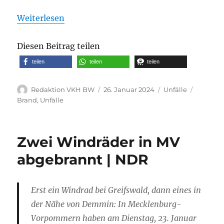
Weiterlesen
Diesen Beitrag teilen
teilen
teilen
teilen
Autor
Veröffentlicht
Kategorien
Schlagw
Redaktion VKH BW
26. Januar 2024
Unfälle
am
Brand
,
Unfälle
Zwei Windräder in MV
abgebrannt | NDR
Erst ein Windrad bei Greifswald, dann eines in
der Nähe von Demmin: In Mecklenburg-
Vorpommern haben am Dienstag, 23. Januar