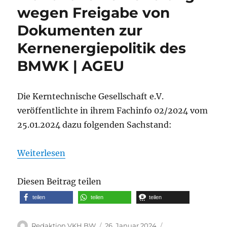
wegen Freigabe von
Dokumenten zur
Kernenergiepolitik des
BMWK | AGEU
Die Kerntechnische Gesellschaft e.V.
veröffentlichte in ihrem Fachinfo 02/2024 vom
25.01.2024 dazu folgenden Sachstand:
Weiterlesen
Diesen Beitrag teilen
teilen
teilen
teilen
Autor
Veröffentlicht
Kategorien
Redaktion VKH BW
26. Januar 2024