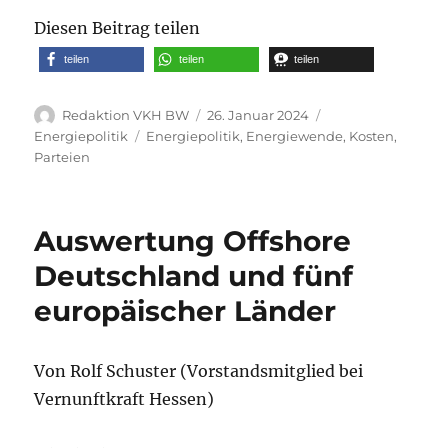
Diesen Beitrag teilen
teilen
teilen
teilen
Autor
Veröffentlicht
Kategorien
Redaktion VKH BW
26. Januar 2024
am
Schlagwörter
Energiepolitik
Energiepolitik
,
Energiewende
,
Kosten
,
Parteien
Auswertung Offshore
Deutschland und fünf
europäischer Länder
Von Rolf Schuster (Vorstandsmitglied bei
Vernunftkraft Hessen)