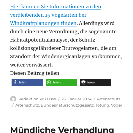
Hier können Sie Informationen zu den
verbleibenden 15 Vogelarten bei
Windkraftplanungen finden
. Allerdings wird
durch eine neue Verordnung, die sogenannte
Habitatpotentialanalyse, der Schutz
kollisionsgefährdeter Brutvogelarten, die am
Standort der Windenergieanlagen vorkommen,
weiter verwässert.
Diesen Beitrag teilen
teilen
teilen
teilen
Autor
Veröffentlicht
Kategorien
Redaktion VKH BW
26. Januar 2024
Artenschutz
am
Schlagwörter
Artenschutz
,
Bundesnaturschutzgessetz
,
Tötung
,
Vögel
Mündliche Verhandlung