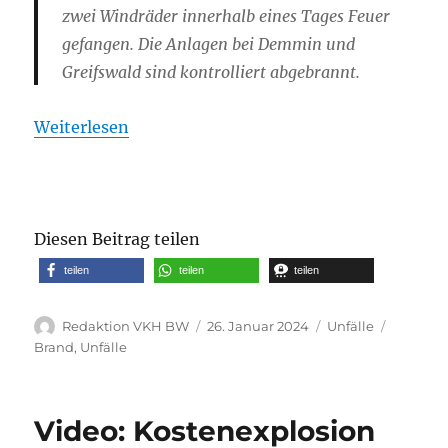
zwei Windräder innerhalb eines Tages Feuer
gefangen. Die Anlagen bei Demmin und
Greifswald sind kontrolliert abgebrannt.
Weiterlesen
Diesen Beitrag teilen
teilen
teilen
teilen
Autor
Veröffentlicht
Kategorien
Schlagw
Redaktion VKH BW
26. Januar 2024
Unfälle
am
Brand
,
Unfälle
Video: Kostenexplosion