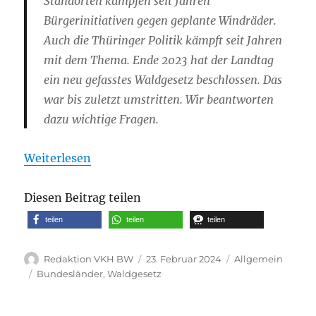
Standorten kämpfen seit Jahren
Bürgerinitiativen gegen geplante Windräder.
Auch die Thüringer Politik kämpft seit Jahren
mit dem Thema. Ende 2023 hat der Landtag
ein neu gefasstes Waldgesetz beschlossen. Das
war bis zuletzt umstritten. Wir beantworten
dazu wichtige Fragen.
Weiterlesen
Diesen Beitrag teilen
teilen
teilen
teilen
Autor
Veröffentlicht
Kategorien
Redaktion VKH BW
23. Februar 2024
Allgemein
am
Schlagwörter
Bundesländer
,
Waldgesetz