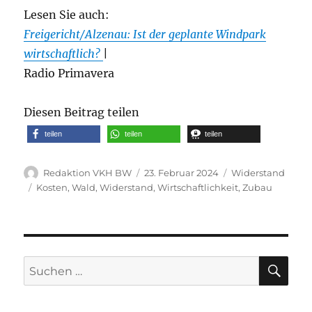
Lesen Sie auch:
Freigericht/Alzenau: Ist der geplante Windpark
wirtschaftlich?
|
Radio Primavera
Diesen Beitrag teilen
teilen
teilen
teilen
Autor
Veröffentlicht
Kategorien
Redaktion VKH BW
23. Februar 2024
Widerstand
am
Schlagwörter
Kosten
,
Wald
,
Widerstand
,
Wirtschaftlichkeit
,
Zubau
SU
Suche
nach: