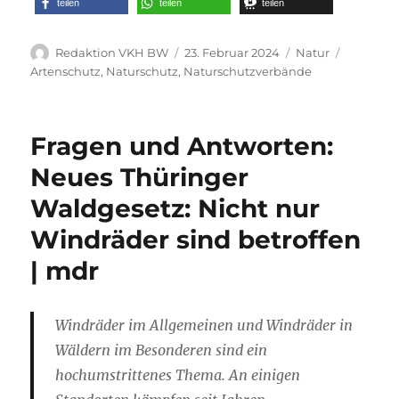
teilen
teilen
teilen
Autor
Veröffentlicht
Kategorien
Schlagwö
Redaktion VKH BW
23. Februar 2024
Natur
am
Artenschutz
,
Naturschutz
,
Naturschutzverbände
Fragen und Antworten:
Neues Thüringer
Waldgesetz: Nicht nur
Windräder sind betroffen
| mdr
Windräder im Allgemeinen und Windräder in
Wäldern im Besonderen sind ein
hochumstrittenes Thema. An einigen