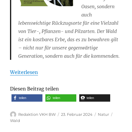
Oasen, sondern
auch
lebenswichtige Rückzugsorte für eine Vielzahl
von Tier-, Pflanzen- und Pilzarten. Der Wald
ist ein kostbares Erbe, das es zu bewahren gilt
– nicht nur für unsere gegenwärtige
Generation, sondern auch für die kommenden.
Weiterlesen
Diesen Beitrag teilen
teilen
teilen
teilen
Autor
Veröffentlicht
Kategorien
Schlagwö
Redaktion VKH BW
23. Februar 2024
Natur
am
Wald