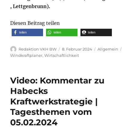
, Lettgenbrunn).
Diesen Beitrag teilen
teilen
teilen
teilen
Autor
Veröffentlicht
Kategorien
Schl
Redaktion VKH BW
8. Februar 2024
Allgemein
am
Windkraftplaner
,
Wirtschaftlichkeit
Video: Kommentar zu
Habecks
Kraftwerkstrategie |
Tagesthemen vom
05.02.2024