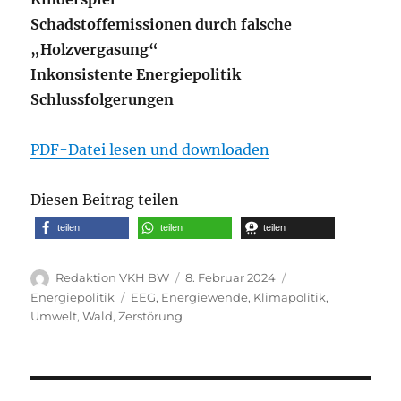
Schadstoffemissionen durch falsche
„Holzvergasung“
Inkonsistente Energiepolitik
Schlussfolgerungen
PDF-Datei lesen und downloaden
Diesen Beitrag teilen
teilen
teilen
teilen
Autor
Veröffentlicht
Kategorien
Redaktion VKH BW
8. Februar 2024
am
Schlagwörter
Energiepolitik
EEG
,
Energiewende
,
Klimapolitik
,
Umwelt
,
Wald
,
Zerstörung