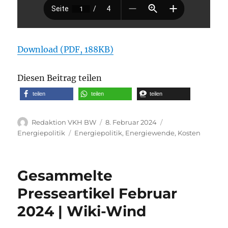
Download (PDF, 188KB)
Diesen Beitrag teilen
teilen
teilen
teilen
Autor
Veröffentlicht
Kategorien
Redaktion VKH BW
8. Februar 2024
am
Schlagwörter
Energiepolitik
Energiepolitik
,
Energiewende
,
Kosten
Gesammelte
Presseartikel Februar
2024 | Wiki-Wind