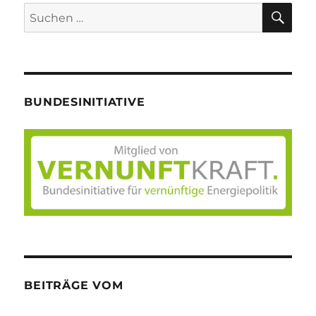
SU
Suche
nach:
BUNDESINITIATIVE
BEITRÄGE VOM