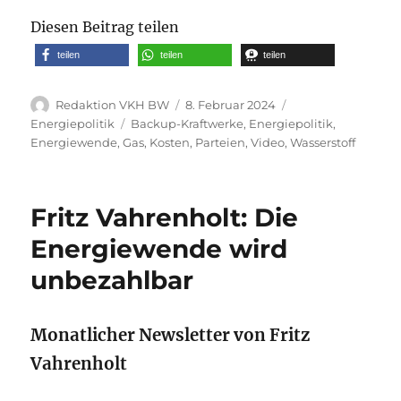
Diesen Beitrag teilen
teilen
teilen
teilen
Autor
Veröffentlicht
Kategorien
Redaktion VKH BW
8. Februar 2024
am
Schlagwörter
Energiepolitik
Backup-Kraftwerke
,
Energiepolitik
,
Energiewende
,
Gas
,
Kosten
,
Parteien
,
Video
,
Wasserstoff
Fritz Vahrenholt: Die
Energiewende wird
unbezahlbar
Monatlicher Newsletter von Fritz
Vahrenholt