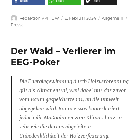
teilen
teilen
teilen
Autor
Veröffentlicht
Kategorien
Schl
Redaktion VKH BW
8. Februar 2024
Allgemein
am
Presse
Der Wald – Verlierer im
EEG-Poker
Die Energiegewinnung durch Holzverbrennung
gilt als klimaneutral, weil dabei nur das zuvor
vom Baum gespeicherte CO₂ an die Umwelt
abgege­ben wird. Kaum etwas konterkariert
jedoch die Maßnahmen zum Klima­schutz so
sehr wie die daraus abgeleitete
Unbedenklichkeit der Holzver­feuerung.