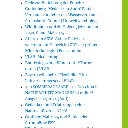
Rede zur Verleihung der Enoch zu
Guttenberg-Medaille an André Bähler,
Verbandsvorsteher des Wasserverbandes
Strausberg-Erkner | Umweltwatchblog
Windflauten und die Folgen, jetzt und in
2030, Stand Mai 2024
Affäre um AKW-Akten: Plötzlich
widerspricht Habeck im ZDF der grünen
Ministerkollegin | Focus online
VLAB-Medientipp
Bundestag winkt Windkraft-“Turbo”
durch | VLAB
Bayern will mehr “Flexibilität” im
Luftverkehrsgesetz | VLAB
+++SOMMERAUSGABE +++ Das aktuelle
NATURSCHUTZ MAGAZIN ist online!
Ausgabe 02/2024 (Juni)
Gedanken und Erfahrungen eines
Naturschützers | NI e.V.
Grafiken Mai 2024 und Zahlen der
Strombörse EEX