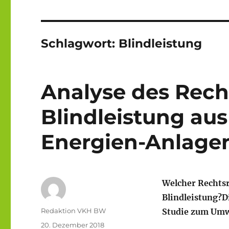
Schlagwort:
Blindleistung
Analyse des Rec
Blindleistung au
Energien-Anlage
Welcher Rechtsr
Blindleistung?D
Autor
Redaktion VKH BW
Studie zum Umwe
Veröffentlicht
20. Dezember 2018