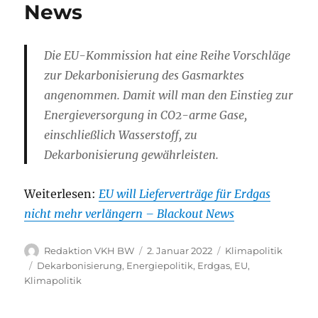
News
Die EU-Kommission hat eine Reihe Vorschläge
zur Dekarbonisierung des Gasmarktes
angenommen. Damit will man den Einstieg zur
Energieversorgung in CO2-arme Gase,
einschließlich Wasserstoff, zu
Dekarbonisierung gewährleisten.
Weiterlesen:
EU will Lieferverträge für Erdgas
nicht mehr verlängern – Blackout News
Autor
Veröffentlicht
Kategorien
Redaktion VKH BW
2. Januar 2022
Klimapolitik
am
Schlagwörter
Dekarbonisierung
,
Energiepolitik
,
Erdgas
,
EU
,
Klimapolitik